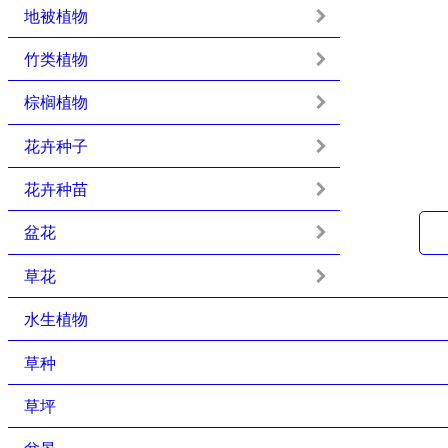
地被植物
竹类植物
棕榈植物
花卉种子
花卉种苗
盆花
草花
水生植物
草种
草坪