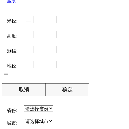
盆景
米径:
—
高度:
—
冠幅:
—
地径:
—
取消
确定
省份:
城市: