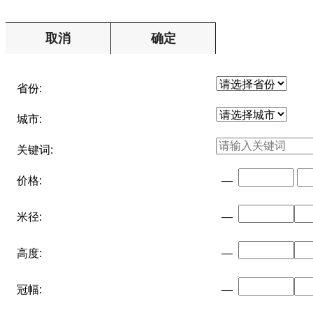
取消
确定
省份:
城市:
关键词:
价格:
—
米径:
—
高度:
—
冠幅:
—