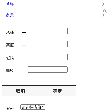
草坪
盆景
米径:
—
高度:
—
冠幅:
—
地径:
—
取消
确定
省份: