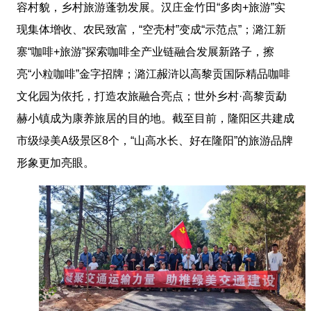
容村貌，乡村旅游蓬勃发展。汉庄金竹田“多肉+旅游”实
现集体增收、农民致富，“空壳村”变成“示范点”；潞江新
寨“咖啡+旅游”探索咖啡全产业链融合发展新路子，擦
亮“小粒咖啡”金字招牌；潞江赧浒以高黎贡国际精品咖啡
文化园为依托，打造农旅融合亮点；世外乡村·高黎贡勐
赫小镇成为康养旅居的目的地。截至目前，隆阳区共建成
市级绿美A级景区8个，“山高水长、好在隆阳”的旅游品牌
形象更加亮眼。