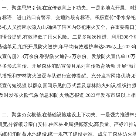
一、聚焦思想引领,在宣传教育上下功夫。一是多地点开展。对
有标语、进山路口有警示、交通路段有标语。积极宣传“带水祭祀
祭祀人员携带水源入山,确保了辖区内祭祀用火安全。在重要路口
和语音提醒,有效降低了用火风险。二是多频次推进。利用398
基础单元,组织开展防火巡护,年平均有效巡护率达80%以上;202
火宣传册》3万余份,张贴防火通告2万余份、发放防火宣传单10万余
是多形式宣传。开展森林消防宣传月系列宣传教育活动,开展“敲门
叭播报和护林防火巡逻车队进行宣传提醒。充分发挥网络优势,积
摄宣传短视频,以群众喜闻乐见的形式普及森林防火知识,组织拍
,及时发布火险气象信息和防火动态报道;2023年发布市级以上相
。
二、聚焦夯实根基,在基础设施建设上下功夫。一是强力推进林
调度,分管领导亲自安排,由区林业局狠抓落实,高质量、严标准
系统和消防蓄水池建设,统一规范了建设标准。成立了森林防火