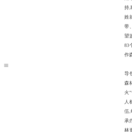
持
姓
带
望
8
作
导
森
火
人
伍
承
林