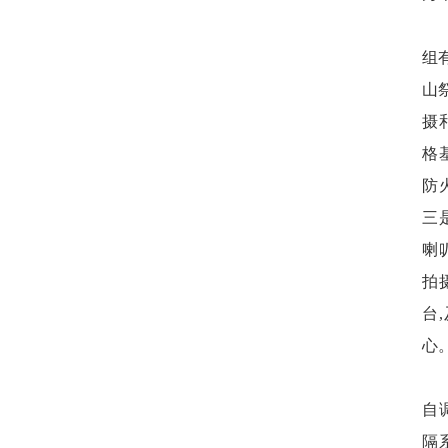
组
山
摄
格
防
三
喇
拍
台
心
自
隔