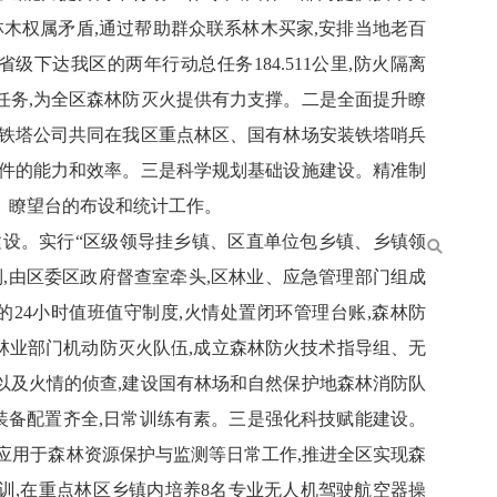
林木权属矛盾,通过帮助群众联系林木买家,安排当地老百
下达我区的两年行动总任务184.511公里,防火隔离
任务,为全区森林防灭火提供有力支撑。二是全面提升瞭
、铁塔公司共同在我区重点林区、国有林场安装铁塔哨兵
事件的能力和效率。三是科学规划基础设施建设。精准制
卡、瞭望台的布设和统计工作。
建设。实行“区级领导挂乡镇、区直单位包乡镇、乡镇领
,由区委区政府督查室牵头,区林业、应急管理部门组成
的24小时值班值守制度,火情处置闭环管理台账,森林防
的林业部门机动防灭火队伍,成立森林防火技术指导组、无
以及火情的侦查,建设国有林场和自然保护地森林消防队
,装备配置齐全,日常训练有素。三是强化科技赋能建设。
应用于森林资源保护与监测等日常工作,推进全区实现森
训,在重点林区乡镇内培养8名专业无人机驾驶航空器操