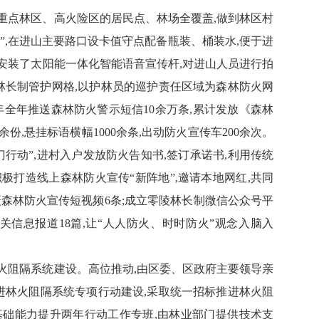
重点林区、高火险区的居民点、林场全覆盖,做到林区村
”,在进山主要路口设卡值守点配备瓶装、桶装水,便于进
安装了太阳能一体化智能语音宣传杆,对进山人员进行拍
个林长制管护网格,以护林员的巡护责任区域为森林防火网
3年全年推送森林防火警示短信10余万条,累计发放《森林
份,悬挂标语横幅1000余条,出动防火宣传车200余次。
行动”,进村入户发放防火告知书,签订承诺书,利用传统
极打造线上森林防火宣传“新阵地”,邀请本地网红,共同
摄森林防火宣传短视频6条;成立零陵林长制微信公众号平
关信息报道18篇,让“人人防火、时时防火”观念入脑入
火阻隔系统建设。高位推动,由区委、区政府主要领导亲
推进林火阻隔系统专项行动建设,采取统一招标推进林火阻
基础能力提升两年行动工作专班,由林业部门提供技术支