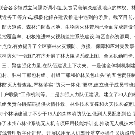
,联合各乡镇成立问题协调小组,负责妥善解决建设地点的林权、
就近务工等方式,积极化解在建设推进中遇到的矛盾。截至目前,省级
、防火道路、森林消防蓄水池、生物防火林带均已全面完成建设
监控覆盖率。积极推进林火视频监控系统建设,与区自然资源局
3个点位,有效提升了全区森林火灾预防、救援、保障和应对突发
森林防火“一张图”,有序开展了林火阻隔系统上图、全区执勤哨
三、聚焦强化力量,在队伍建设上下功夫。一是健全体制机制
包村、驻村干部包村组、村组干部和护林员包山头”的五包责任制
林防灭火督查组,严格落实“防灭一体化”要求,建立班子成员带班
“十户联防”工作机制等。二是加强人力队伍建设。建立了20人
机组负责向指挥部提供火情扑救、林业技术支撑和火灾技术鉴定
,每个林场建设了不少于15人的森林消防队伍,做到人员配备到位
办了永州市林业系统无人机专项应用技能培训会,推动无人机技术
资源管理数字化进程。开展民用无人机驾驶航空器操作员执照培