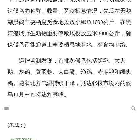
达候鸟的种群、数量、觅食栖息情况，先后在天鹅
湖黑鹳主要栖息觅食地投放小鲫鱼1000公斤、在黑
河流域野生动物重要停歇地投放玉米3000公斤，确
保候鸟迁徙通道上重要栖息地有水、有食物补给。
巡护监测发现，首批冬候鸟包括黑鹳、大天
鹅、灰鹤、蓑羽鹤、大白鹭、渔鸥、赤麻鸭和绿头
鸭。随着北方气温持续下降，抵达张掖市境内的候
鸟11月中旬将达到高峰。
(来源：)