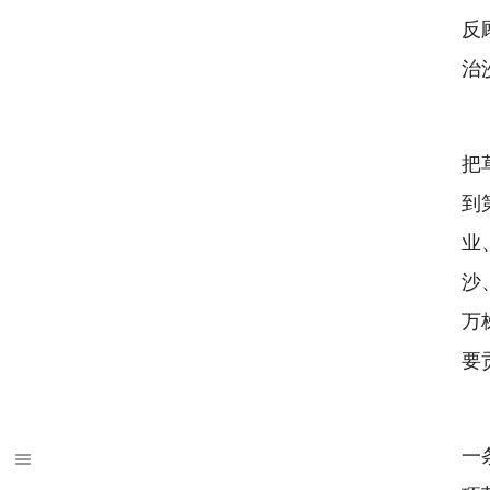
反
治
把
到
业
沙
万
要
一