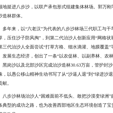
顾地挺进八步沙，以联产承包形式组建集体林场。郭万刚
沙造林群体。
多年来，以“六老汉”为代表的八步沙林场三代职工与干
草，压住沙子防风掏”，到第二代治沙人创新应用“网格状
第三代治沙人全面尝试“打草方格、细水滴灌、地膜覆盖
、发展生态经济，创出了一条“以农促林、以副养林、农
、黑岗沙以及北部沙区完成治沙造林30.63万亩，管护封沙育
株，以愚公移山精神生动书写了从“沙逼人退”到“绿进沙
贡献。
八步沙林场治沙人“困难面前不低头、敢把沙漠变绿洲
条典型的成功之路，也为改善西部地区生态环境创造了宝