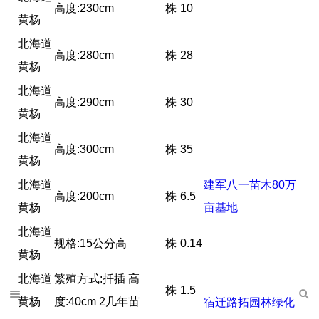
高度:230cm
株
10
黄杨
北海道
高度:280cm
株
28
黄杨
北海道
高度:290cm
株
30
黄杨
北海道
高度:300cm
株
35
黄杨
北海道
建军八一苗木80万
高度:200cm
株
6.5
黄杨
亩基地
北海道
规格:15公分高
株
0.14
黄杨
北海道
繁殖方式:扦插 高
株
1.5
黄杨
度:40cm 2几年苗
宿迁路拓园林绿化