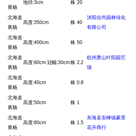
地径:3cm
株
20
黄杨
北海道
沭阳合尚园林绿化
高度:350cm
株
40
黄杨
有限公司
北海道
高度:400cm
株
50
黄杨
北海道
杭州萧山叶阳园艺
高度:60cm 冠幅:30cm
株
2.2
黄杨
场
北海道
高度:40cm
株
0.8
黄杨
北海道
高度:50cm
株
1
黄杨
北海道
东海县安峰镇豪景
高度:80cm
株
1.5
黄杨
花卉商行