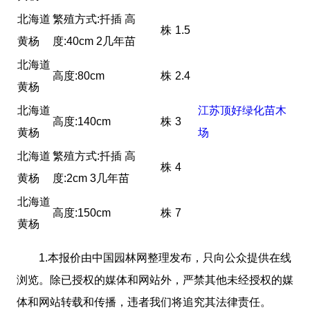
北海道
繁殖方式:扦插 高
株
1.5
黄杨
度:40cm 2几年苗
北海道
高度:80cm
株
2.4
黄杨
北海道
江苏顶好绿化苗木
高度:140cm
株
3
黄杨
场
北海道
繁殖方式:扦插 高
株
4
黄杨
度:2cm 3几年苗
北海道
高度:150cm
株
7
黄杨
1.本报价由中国园林网整理发布，只向公众提供在线
浏览。除已授权的媒体和网站外，严禁其他未经授权的媒
体和网站转载和传播，违者我们将追究其法律责任。