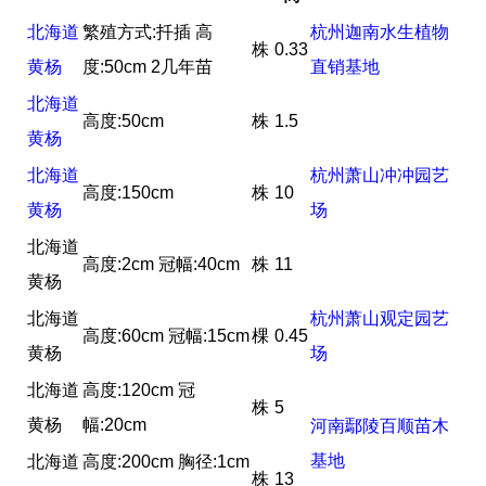
北海道
繁殖方式:扦插 高
杭州迦南水生植物
株
0.33
黄杨
度:50cm 2几年苗
直销基地
北海道
高度:50cm
株
1.5
黄杨
北海道
杭州萧山冲冲园艺
高度:150cm
株
10
黄杨
场
北海道
高度:2cm 冠幅:40cm
株
11
黄杨
北海道
杭州萧山观定园艺
高度:60cm 冠幅:15cm
棵
0.45
黄杨
场
北海道
高度:120cm 冠
株
5
黄杨
幅:20cm
河南鄢陵百顺苗木
基地
北海道
高度:200cm 胸径:1cm
株
13