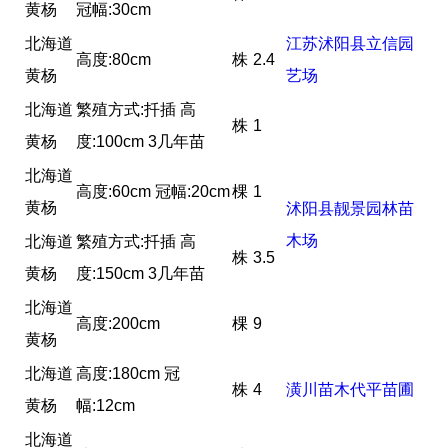
黄杨
冠幅:30cm
北海道
江苏沭阳县立信园
高度:80cm
株
2.4
黄杨
艺场
北海道
繁殖方式:扦插 高
株
1
黄杨
度:100cm 3几年苗
北海道
高度:60cm 冠幅:20cm
棵
1
黄杨
沭阳县靓景园林苗
木场
北海道
繁殖方式:扦插 高
株
3.5
黄杨
度:150cm 3几年苗
北海道
高度:200cm
棵
9
黄杨
北海道
高度:180cm 冠
株
4
潢川苗木代平苗圃
黄杨
幅:12cm
北海道