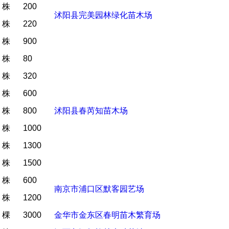
株
200
沭阳县完美园林绿化苗木场
株
220
株
900
株
80
株
320
株
600
株
800
沭阳县春芮知苗木场
株
1000
株
1300
株
1500
株
600
南京市浦口区默客园艺场
株
1200
棵
3000
金华市金东区春明苗木繁育场