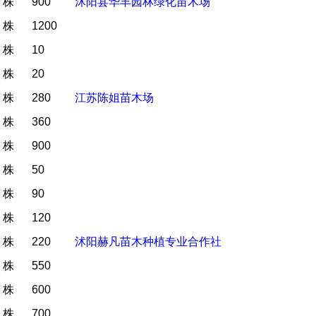
株
900
沭阳县华丰园林绿化苗木场
株
1200
株
10
株
20
株
280
江苏陈姐苗木场
株
360
株
900
株
50
株
90
株
120
株
220
沭阳赫凡苗木种植专业合作社
株
550
株
600
株
700