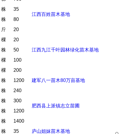
株
35
江西百姓苗木基地
株
80
斤
20
棵
20
株
50
江西九江千叶园林绿化苗木基地
棵
100
棵
200
株
1200
建军八一苗木80万亩基地
株
240
株
300
肥西县上派镇志立苗圃
株
1200
株
1400
株
35
庐山姐妹苗木基地