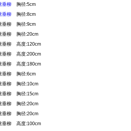
丝垂柳
胸径:5cm
丝垂柳
胸径:8cm
丝垂柳
胸径:9cm
丝垂柳
胸径:20cm
丝垂柳
高度:120cm
丝垂柳
高度:200cm
丝垂柳
高度:180cm
丝垂柳
胸径:6cm
丝垂柳
胸径:10cm
丝垂柳
胸径:15cm
丝垂柳
胸径:20cm
丝垂柳
胸径:20cm
丝垂柳
高度:100cm