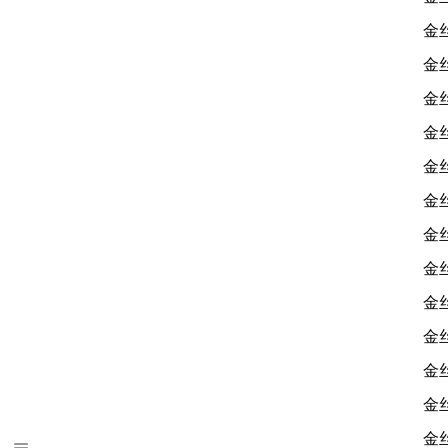
金
金
金
金
金
金
金
金
金
金
金
金
金