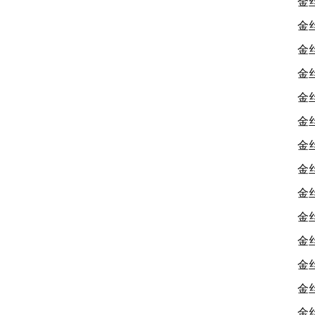
金
金
金
金
金
金
金
金
金
金
金
金
金
金