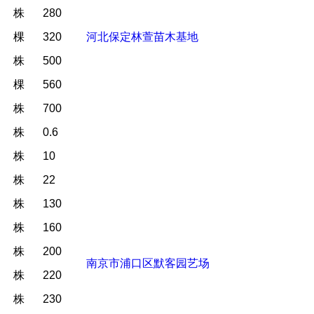
株
280
棵
320
河北保定林萱苗木基地
株
500
棵
560
株
700
株
0.6
株
10
株
22
株
130
株
160
株
200
南京市浦口区默客园艺场
株
220
株
230