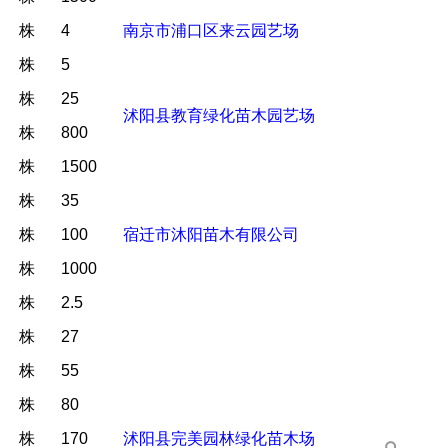
株
4
南京市浦口区来云园艺场
株
5
株
25
沭阳县教育绿化苗木园艺场
株
800
株
1500
株
35
株
100
宿迁市沐阳苗木有限公司
株
1000
株
2.5
株
27
株
55
株
80
株
170
沭阳县完美园林绿化苗木场