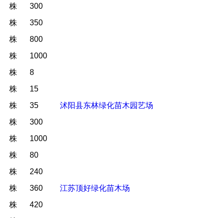
株
300
株
350
株
800
株
1000
株
8
株
15
株
35
沭阳县东林绿化苗木园艺场
株
300
株
1000
株
80
株
240
株
360
江苏顶好绿化苗木场
株
420