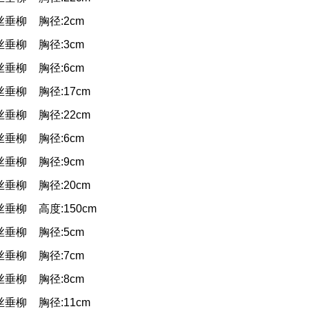
丝垂柳
胸径:2cm
丝垂柳
胸径:3cm
丝垂柳
胸径:6cm
丝垂柳
胸径:17cm
丝垂柳
胸径:22cm
丝垂柳
胸径:6cm
丝垂柳
胸径:9cm
丝垂柳
胸径:20cm
丝垂柳
高度:150cm
丝垂柳
胸径:5cm
丝垂柳
胸径:7cm
丝垂柳
胸径:8cm
丝垂柳
胸径:11cm