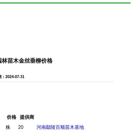
-园林苗木金丝垂柳价格
024-07-31
价格
提供商
株
20
河南鄢陵百顺苗木基地