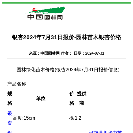
银杏2024年7月31日报价-园林苗木银杏价格
来源：中国园林网 作者： 日期：2024-07-31
园林绿化苗木价格(银杏2024年7月31日报价信息）
产品名称
规
价
提供
单位
格
格
商
银
高度:15cm
棵
1.2
杏
银
河南潢川华中苗