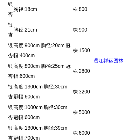
银
胸径:18cm
株
800
杏
银
胸径:21cm
株
900
杏
银
高度:900cm 胸径:20cm 冠
株
1500
杏
幅:400cm
温江祥运园林
银
高度:800cm 胸径:25cm 冠
株
2800
杏
幅:600cm
银
高度:1300cm 胸径:30cm
株
3200
杏
冠幅:600cm
银
高度:1000cm 胸径:30cm
株
5000
杏
冠幅:600cm
银
高度:1300cm 胸径:39cm
株
6000
杏
冠幅:700cm