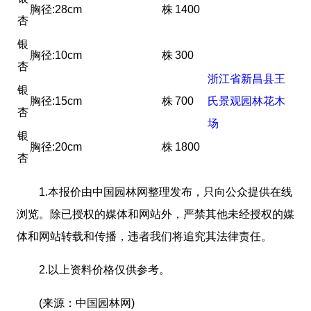
胸径:28cm
株
1400
杏
银
胸径:10cm
株
300
杏
浙江省新昌县王
银
胸径:15cm
株
700
氏景观园林花木
杏
场
银
胸径:20cm
株
1800
杏
1.本报价由中国园林网整理发布，只向公众提供在线
浏览。除已授权的媒体和网站外，严禁其他未经授权的媒
体和网站转载和传播，违者我们将追究其法律责任。
2.以上资料价格仅供参考。
(来源：中国园林网)