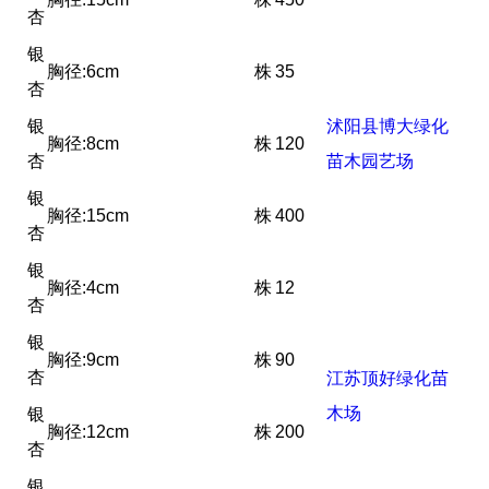
杏
银
胸径:6cm
株
35
杏
银
沭阳县博大绿化
胸径:8cm
株
120
杏
苗木园艺场
银
胸径:15cm
株
400
杏
银
胸径:4cm
株
12
杏
银
胸径:9cm
株
90
杏
江苏顶好绿化苗
木场
银
胸径:12cm
株
200
杏
银