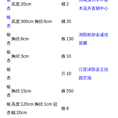
高度:20cm
棵
2
杏
木花卉直销中心
银
高度:300cm 胸径:6cm
棵
35
杏
银
浏阳柏加金诚信
胸径:8cm
株
130
杏
苗圃
银
胸径:3cm
株
10
杏
银
江苏沭阳县立信
斤
10
杏
园艺场
银
胸径:15cm
株
550
杏
银
高度:120cm 胸径:1cm 冠
株
8
杏
幅:20cm