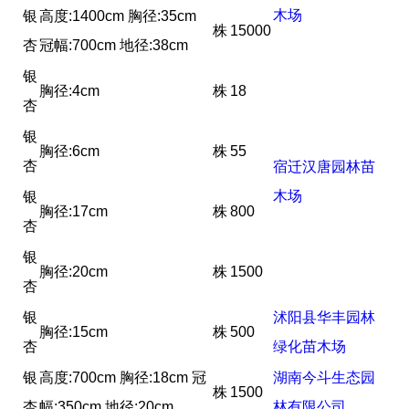
木场
银
高度:1400cm 胸径:35cm
株
15000
杏
冠幅:700cm 地径:38cm
银
胸径:4cm
株
18
杏
银
胸径:6cm
株
55
杏
宿迁汉唐园林苗
木场
银
胸径:17cm
株
800
杏
银
胸径:20cm
株
1500
杏
银
沭阳县华丰园林
胸径:15cm
株
500
杏
绿化苗木场
银
高度:700cm 胸径:18cm 冠
湖南今斗生态园
株
1500
杏
幅:350cm 地径:20cm
林有限公司