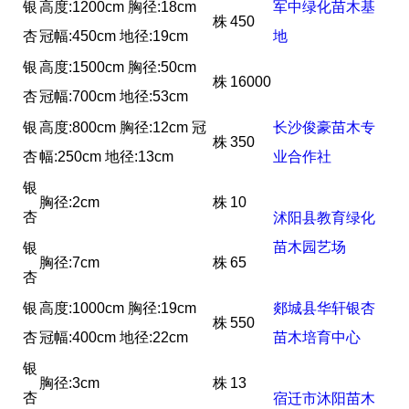
银
高度:1200cm 胸径:18cm
军中绿化苗木基
株
450
杏
冠幅:450cm 地径:19cm
地
银
高度:1500cm 胸径:50cm
株
16000
杏
冠幅:700cm 地径:53cm
银
高度:800cm 胸径:12cm 冠
长沙俊豪苗木专
株
350
杏
幅:250cm 地径:13cm
业合作社
银
胸径:2cm
株
10
杏
沭阳县教育绿化
苗木园艺场
银
胸径:7cm
株
65
杏
银
高度:1000cm 胸径:19cm
郯城县华轩银杏
株
550
杏
冠幅:400cm 地径:22cm
苗木培育中心
银
胸径:3cm
株
13
杏
宿迁市沐阳苗木