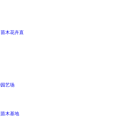
中苗木花卉直
冲园艺场
顺苗木基地