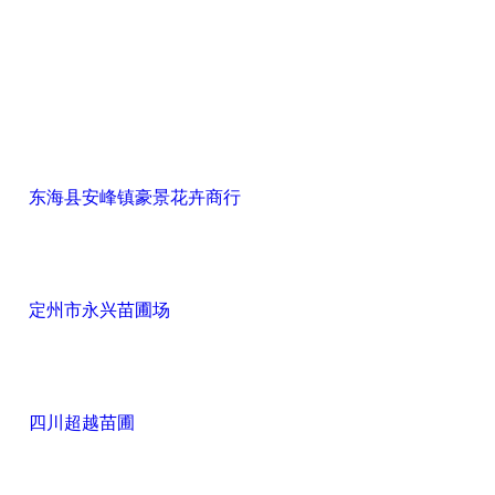
东海县安峰镇豪景花卉商行
定州市永兴苗圃场
四川超越苗圃