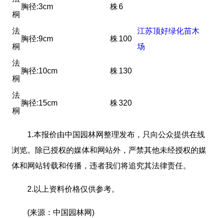
胸径:3cm
株
6
桐
法
江苏顶好绿化苗木
胸径:9cm
株
100
桐
场
法
胸径:10cm
株
130
桐
法
胸径:15cm
株
320
桐
1.本报价由中国园林网整理发布，只向公众提供在线
浏览。除已授权的媒体和网站外，严禁其他未经授权的媒
体和网站转载和传播，违者我们将追究其法律责任。
2.以上资料价格仅供参考。
(来源：中国园林网)