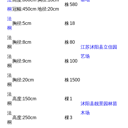
株
580
桐
冠幅:450cm 地径:20cm
法
胸径:5cm
株
18
桐
法
胸径:8cm
株
80
桐
江苏沭阳县立信园
艺场
法
胸径:9cm
株
100
桐
法
胸径:20cm
株
1500
桐
法
高度:150cm
棵
1
桐
沭阳县靓景园林苗
木场
法
高度:250cm
棵
3
桐