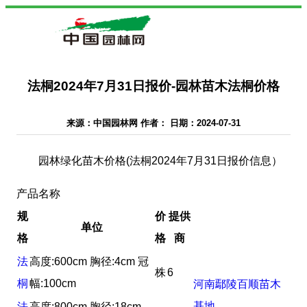
法桐2024年7月31日报价-园林苗木法桐价格
来源：中国园林网 作者： 日期：2024-07-31
园林绿化苗木价格(法桐2024年7月31日报价信息）
产品名称
规
价
提供
单位
格
格
商
法
高度:600cm 胸径:4cm 冠
株
6
桐
幅:100cm
河南鄢陵百顺苗木
基地
法
高度:800cm 胸径:18cm