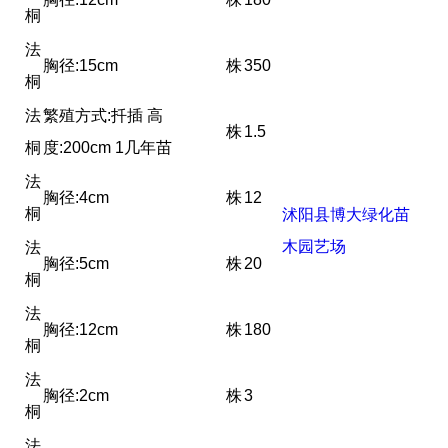
桐
法
胸径:15cm
株
350
桐
法
繁殖方式:扦插 高
株
1.5
桐
度:200cm 1几年苗
法
胸径:4cm
株
12
桐
沭阳县博大绿化苗
木园艺场
法
胸径:5cm
株
20
桐
法
胸径:12cm
株
180
桐
法
胸径:2cm
株
3
桐
法