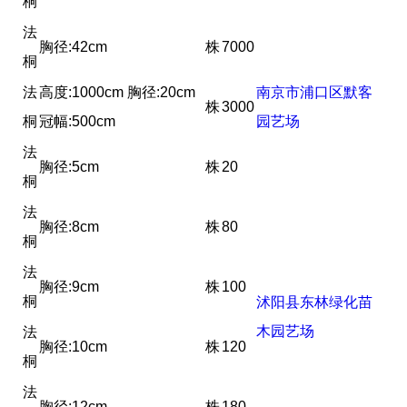
桐
法
胸径:42cm
株
7000
桐
法
高度:1000cm 胸径:20cm
南京市浦口区默客
株
3000
桐
冠幅:500cm
园艺场
法
胸径:5cm
株
20
桐
法
胸径:8cm
株
80
桐
法
胸径:9cm
株
100
桐
沭阳县东林绿化苗
木园艺场
法
胸径:10cm
株
120
桐
法
胸径:12cm
株
180