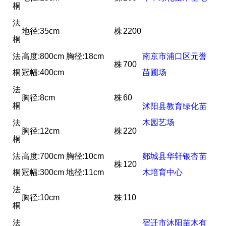
桐
法
地径:35cm
株
2200
桐
法
高度:800cm 胸径:18cm
南京市浦口区元誉
株
700
桐
冠幅:400cm
苗圃场
法
胸径:8cm
株
60
桐
沭阳县教育绿化苗
木园艺场
法
胸径:12cm
株
220
桐
法
高度:700cm 胸径:10cm
郯城县华轩银杏苗
株
120
桐
冠幅:300cm 地径:11cm
木培育中心
法
胸径:10cm
株
110
桐
法
宿迁市沐阳苗木有