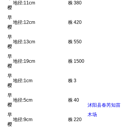
地径:11cm
株
380
樱
早
地径:12cm
株
420
樱
早
地径:13cm
株
550
樱
早
地径:19cm
株
1500
樱
早
地径:1cm
株
3
樱
早
地径:5cm
株
40
樱
沭阳县春芮知苗
木场
早
地径:9cm
株
220
樱