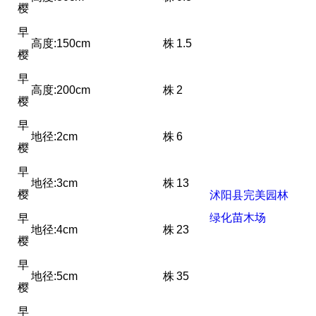
樱
早
高度:150cm
株
1.5
樱
早
高度:200cm
株
2
樱
早
地径:2cm
株
6
樱
早
地径:3cm
株
13
樱
沭阳县完美园林
绿化苗木场
早
地径:4cm
株
23
樱
早
地径:5cm
株
35
樱
早