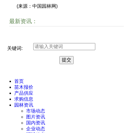
(来源：中国园林网)
最新资讯：
关键词:
首页
苗木报价
产品供应
求购信息
园林资讯
市场动态
图片资讯
国内资讯
企业动态