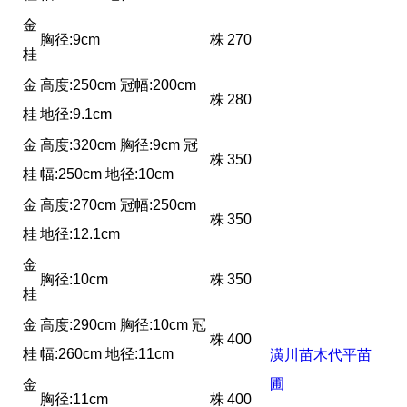
金
胸径:9cm
株
270
桂
金
高度:250cm 冠幅:200cm
株
280
桂
地径:9.1cm
金
高度:320cm 胸径:9cm 冠
株
350
桂
幅:250cm 地径:10cm
金
高度:270cm 冠幅:250cm
株
350
桂
地径:12.1cm
金
胸径:10cm
株
350
桂
金
高度:290cm 胸径:10cm 冠
株
400
桂
幅:260cm 地径:11cm
潢川苗木代平苗
圃
金
胸径:11cm
株
400