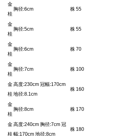
金
胸径:6cm
株
55
桂
金
胸径:5cm
株
55
桂
金
胸径:6cm
株
70
桂
金
胸径:7cm
株
100
桂
金
高度:230cm 冠幅:170cm
株
160
桂
地径:8.1cm
金
胸径:8cm
株
170
桂
金
高度:240cm 胸径:7cm 冠
株
180
桂
幅:170cm 地径:8cm