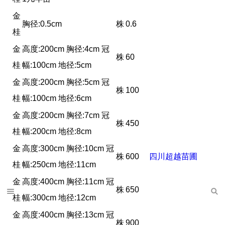
金
胸径:0.5cm
株
0.6
桂
金
高度:200cm 胸径:4cm 冠
株
60
桂
幅:100cm 地径:5cm
金
高度:200cm 胸径:5cm 冠
株
100
桂
幅:100cm 地径:6cm
金
高度:200cm 胸径:7cm 冠
株
450
桂
幅:200cm 地径:8cm
金
高度:300cm 胸径:10cm 冠
株
600
四川超越苗圃
桂
幅:250cm 地径:11cm
金
高度:400cm 胸径:11cm 冠
株
650
桂
幅:300cm 地径:12cm
金
高度:400cm 胸径:13cm 冠
株
900