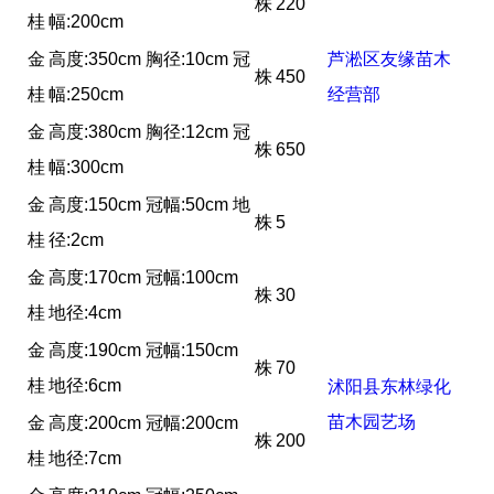
株
220
桂
幅:200cm
金
高度:350cm 胸径:10cm 冠
芦淞区友缘苗木
株
450
桂
幅:250cm
经营部
金
高度:380cm 胸径:12cm 冠
株
650
桂
幅:300cm
金
高度:150cm 冠幅:50cm 地
株
5
桂
径:2cm
金
高度:170cm 冠幅:100cm
株
30
桂
地径:4cm
金
高度:190cm 冠幅:150cm
株
70
桂
地径:6cm
沭阳县东林绿化
苗木园艺场
金
高度:200cm 冠幅:200cm
株
200
桂
地径:7cm