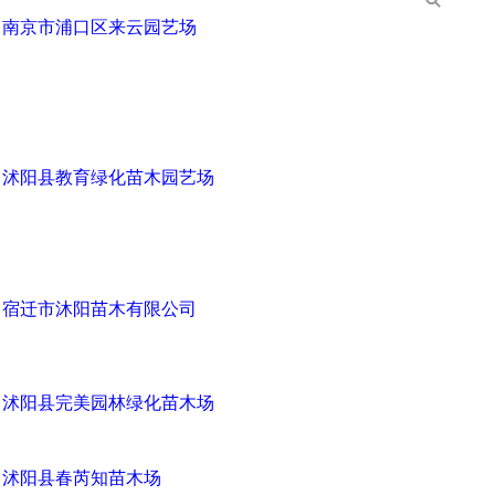
南京市浦口区来云园艺场
沭阳县教育绿化苗木园艺场
宿迁市沐阳苗木有限公司
沭阳县完美园林绿化苗木场
沭阳县春芮知苗木场