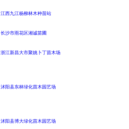
江西九江杨柳林木种苗站
长沙市雨花区湘诚苗圃
浙江新昌大市聚姚卜丁苗木场
沭阳县东林绿化苗木园艺场
沭阳县博大绿化苗木园艺场