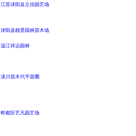
江苏沭阳县立信园艺场
沭阳县靓景园林苗木场
温江祥运园林
潢川苗木代平苗圃
郫都区艺凡园艺场