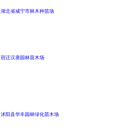
湖北省咸宁市林木种苗场
宿迁汉唐园林苗木场
沭阳县华丰园林绿化苗木场