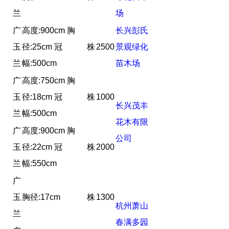
兰
场
广
高度:900cm 胸
长兴彭氏
玉
径:25cm 冠
株
2500
景观绿化
兰
幅:500cm
苗木场
广
高度:750cm 胸
玉
径:18cm 冠
株
1000
长兴茂丰
兰
幅:500cm
花木有限
广
高度:900cm 胸
公司
玉
径:22cm 冠
株
2000
兰
幅:550cm
广
玉
胸径:17cm
株
1300
杭州萧山
兰
春满多园