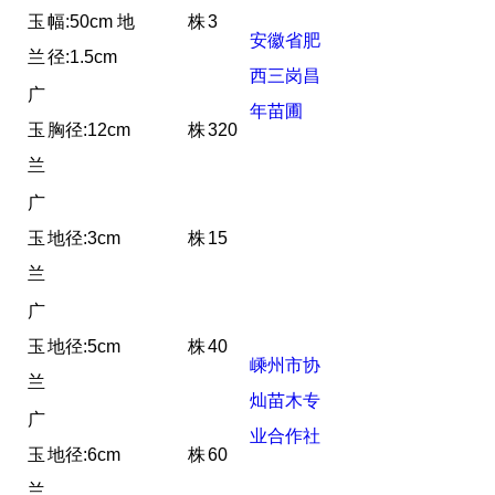
玉
幅:50cm 地
株
3
安徽省肥
兰
径:1.5cm
西三岗昌
广
年苗圃
玉
胸径:12cm
株
320
兰
广
玉
地径:3cm
株
15
兰
广
玉
地径:5cm
株
40
嵊州市协
兰
灿苗木专
广
业合作社
玉
地径:6cm
株
60
兰