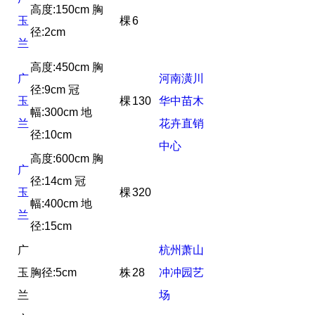
高度:150cm 胸
玉
棵
6
径:2cm
兰
高度:450cm 胸
广
河南潢川
径:9cm 冠
玉
棵
130
华中苗木
幅:300cm 地
兰
花卉直销
径:10cm
中心
高度:600cm 胸
广
径:14cm 冠
玉
棵
320
幅:400cm 地
兰
径:15cm
广
杭州萧山
玉
胸径:5cm
株
28
冲冲园艺
兰
场