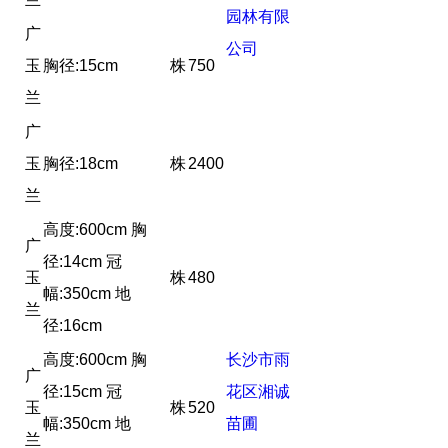
园林有限
广
公司
玉
胸径:15cm
株
750
兰
广
玉
胸径:18cm
株
2400
兰
高度:600cm 胸
广
径:14cm 冠
玉
株
480
幅:350cm 地
兰
径:16cm
高度:600cm 胸
长沙市雨
广
径:15cm 冠
花区湘诚
玉
株
520
幅:350cm 地
苗圃
兰