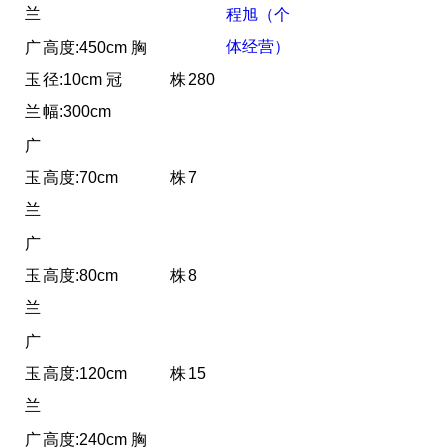
兰
程旭（个
体经营）
广
高度:450cm 胸
玉
径:10cm 冠
株
280
兰
幅:300cm
广
玉
高度:70cm
株
7
兰
广
玉
高度:80cm
株
8
兰
广
玉
高度:120cm
株
15
兰
广
高度:240cm 胸