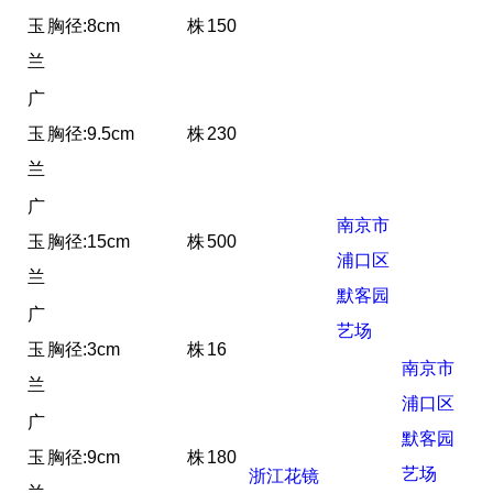
玉
胸径:8cm
株
150
兰
广
玉
胸径:9.5cm
株
230
兰
广
南京市
玉
胸径:15cm
株
500
浦口区
兰
默客园
广
艺场
玉
胸径:3cm
株
16
南京市
兰
浦口区
广
默客园
玉
胸径:9cm
株
180
艺场
浙江花镜
兰