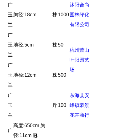
广
沭阳合尚
玉
胸径:18cm
株
1000
园林绿化
兰
有限公司
广
玉
地径:5cm
株
50
杭州萧山
兰
叶阳园艺
广
场
玉
地径:12cm
株
500
兰
广
东海县安
玉
斤
100
峰镇豪景
兰
花卉商行
高度:650cm 胸
广
径:11cm 冠