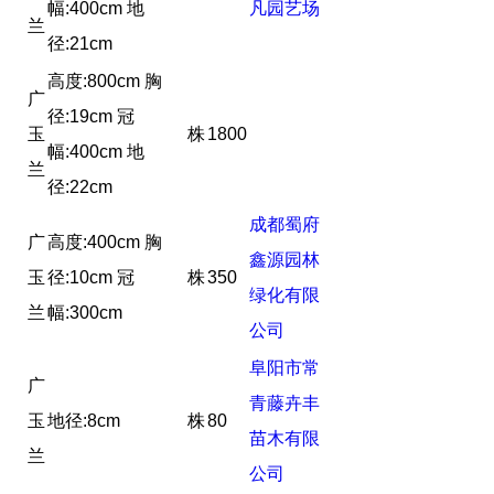
幅:400cm 地
凡园艺场
兰
径:21cm
高度:800cm 胸
广
径:19cm 冠
玉
株
1800
幅:400cm 地
兰
径:22cm
成都蜀府
广
高度:400cm 胸
鑫源园林
玉
径:10cm 冠
株
350
绿化有限
兰
幅:300cm
公司
阜阳市常
广
青藤卉丰
玉
地径:8cm
株
80
苗木有限
兰
公司