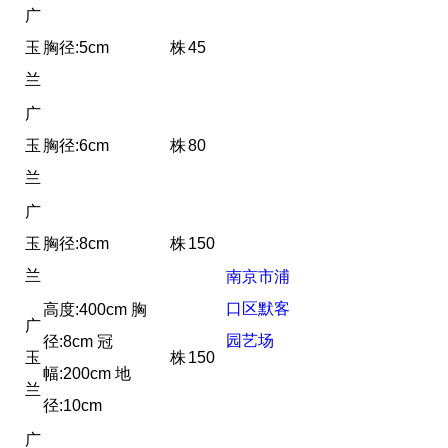
广
玉
胸径:5cm
株
45
兰
广
玉
胸径:6cm
株
80
兰
广
玉
胸径:8cm
株
150
兰
南京市浦
口区默客
高度:400cm 胸
广
园艺场
径:8cm 冠
玉
株
150
幅:200cm 地
兰
径:10cm
广