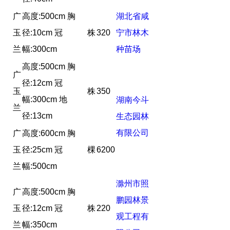
广
高度:500cm 胸
湖北省咸
玉
径:10cm 冠
株
320
宁市林木
兰
幅:300cm
种苗场
高度:500cm 胸
广
径:12cm 冠
玉
株
350
幅:300cm 地
湖南今斗
兰
径:13cm
生态园林
有限公司
广
高度:600cm 胸
玉
径:25cm 冠
棵
6200
兰
幅:500cm
滁州市照
广
高度:500cm 胸
鹏园林景
玉
径:12cm 冠
株
220
观工程有
兰
幅:350cm