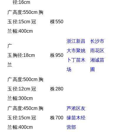
径:16cm
广
高度:550cm 胸
玉
径:15cm 冠
棵
550
兰
幅:400cm
浙江新昌
长沙市
广
大市聚姚
雨花区
玉
胸径:18cm
株
950
卜丁苗木
湘诚苗
兰
场
圃
广
高度:500cm 胸
玉
径:12cm 冠
株
280
兰
幅:300cm
广
高度:450cm 胸
芦淞区友
玉
径:15cm 冠
株
700
缘苗木经
兰
幅:400cm
营部