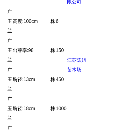
限公司
广
玉
高度:100cm
株
6
兰
广
玉
出芽率:98
株
150
兰
江苏陈姐
苗木场
广
玉
胸径:13cm
株
450
兰
广
玉
胸径:18cm
株
1000
兰
广