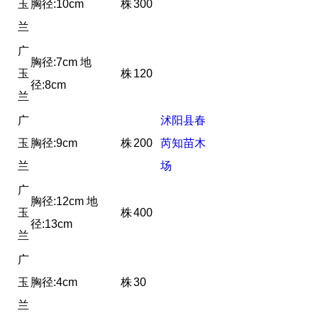
玉
胸径:10cm
株
300
兰
广
胸径:7cm 地
玉
株
120
径:8cm
兰
广
沭阳县春
玉
胸径:9cm
株
200
芮知苗木
兰
场
广
胸径:12cm 地
玉
株
400
径:13cm
兰
广
玉
胸径:4cm
株
30
兰