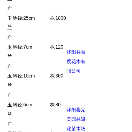
广
玉
地径:25cm
株
1800
兰
广
玉
胸径:7cm
株
120
沭阳县百
兰
度花木有
广
限公司
玉
胸径:10cm
株
300
兰
广
玉
胸径:6cm
株
80
沭阳县完
兰
美园林绿
广
化苗木场