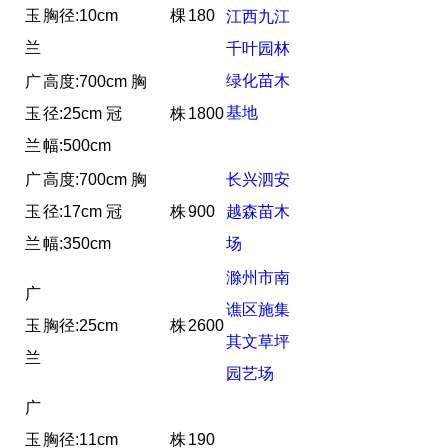
玉
胸径:10cm
棵
180
江西九江
兰
千叶园林
绿化苗木
广
高度:700cm 胸
基地
玉
径:25cm 冠
株
1800
兰
幅:500cm
广
高度:700cm 胸
长兴泗安
玉
径:17cm 冠
株
900
越森苗木
兰
幅:350cm
场
滁州市南
广
谯区施集
玉
胸径:25cm
株
2600
其文草坪
兰
园艺场
广
玉
胸径:11cm
株
190