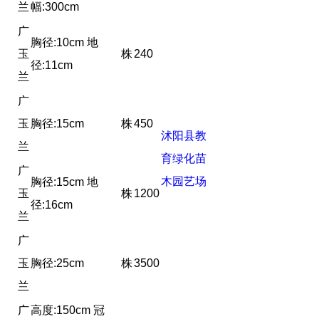
兰
幅:300cm
广
胸径:10cm 地
玉
株
240
径:11cm
兰
广
玉
胸径:15cm
株
450
沭阳县教
兰
育绿化苗
广
木园艺场
胸径:15cm 地
玉
株
1200
径:16cm
兰
广
玉
胸径:25cm
株
3500
兰
广
高度:150cm 冠