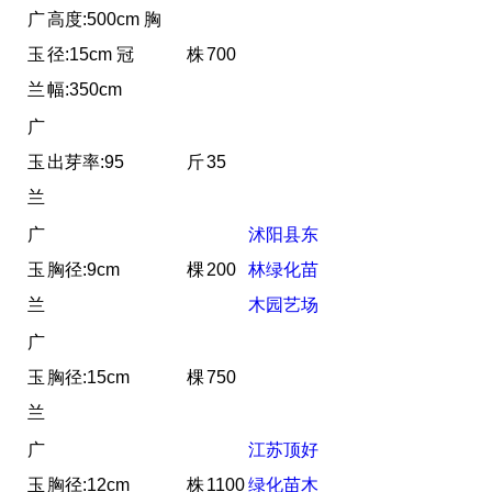
广
高度:500cm 胸
玉
径:15cm 冠
株
700
兰
幅:350cm
广
玉
出芽率:95
斤
35
兰
广
沭阳县东
玉
胸径:9cm
棵
200
林绿化苗
兰
木园艺场
广
玉
胸径:15cm
棵
750
兰
广
江苏顶好
玉
胸径:12cm
株
1100
绿化苗木