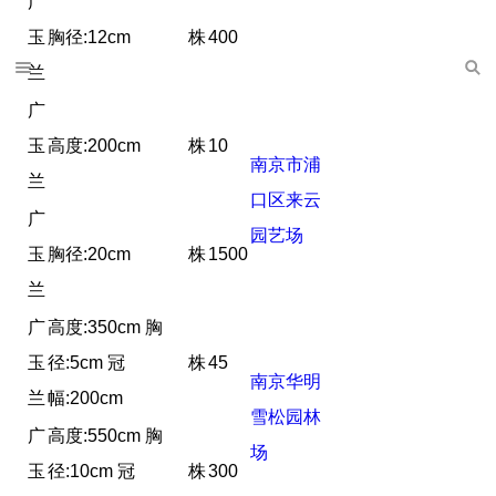
广
玉
胸径:12cm
株
400
兰
广
玉
高度:200cm
株
10
南京市浦
兰
口区来云
广
园艺场
玉
胸径:20cm
株
1500
兰
广
高度:350cm 胸
玉
径:5cm 冠
株
45
南京华明
兰
幅:200cm
雪松园林
广
高度:550cm 胸
场
玉
径:10cm 冠
株
300