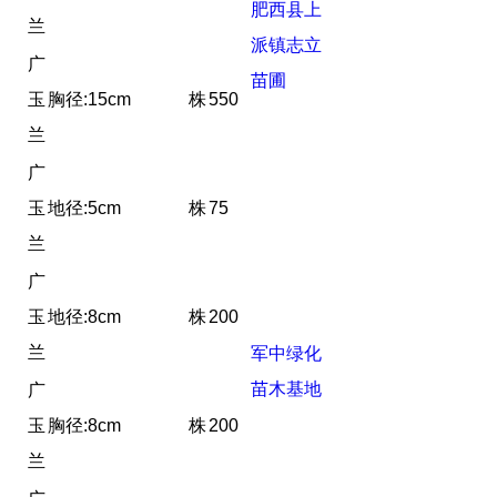
肥西县上
兰
派镇志立
广
苗圃
玉
胸径:15cm
株
550
兰
广
玉
地径:5cm
株
75
兰
广
玉
地径:8cm
株
200
兰
军中绿化
苗木基地
广
玉
胸径:8cm
株
200
兰