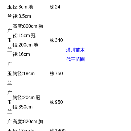
玉
径:3cm 地
株
24
兰
径:3.5cm
高度:800cm 胸
广
径:15cm 冠
玉
株
340
幅:200cm 地
兰
潢川苗木
径:16cm
代平苗圃
广
玉
胸径:18cm
株
750
兰
广
胸径:20cm 冠
玉
株
950
幅:350cm
兰
广
高度:820cm 胸
玉
径:17cm 地
株
1400