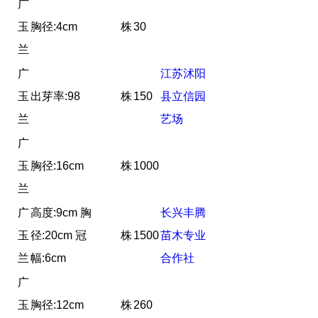
广
玉
胸径:4cm
株
30
兰
广
江苏沭阳
玉
出芽率:98
株
150
县立信园
兰
艺场
广
玉
胸径:16cm
株
1000
兰
广
高度:9cm 胸
长兴丰腾
玉
径:20cm 冠
株
1500
苗木专业
兰
幅:6cm
合作社
广
玉
胸径:12cm
株
260