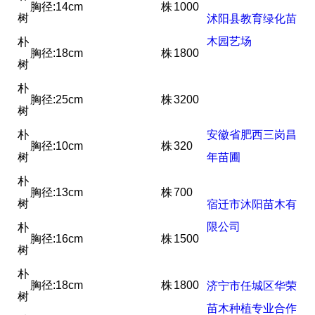
胸径:14cm
株
1000
树
沭阳县教育绿化苗
木园艺场
朴
胸径:18cm
株
1800
树
朴
胸径:25cm
株
3200
树
朴
安徽省肥西三岗昌
胸径:10cm
株
320
树
年苗圃
朴
胸径:13cm
株
700
树
宿迁市沐阳苗木有
限公司
朴
胸径:16cm
株
1500
树
朴
胸径:18cm
株
1800
济宁市任城区华荣
树
苗木种植专业合作