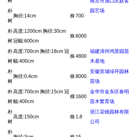
树
南京市浦口区默客
园艺场
朴
胸径:14cm
株
700
树
朴
高度:1200cm 胸径:30cm
株
6000
树
冠幅:600cm
朴
高度:700cm 胸径:18cm 冠
福建漳州鸿景园苗
株
4800
树
幅:400cm
木基地
朴
安徽宣城绿环园林
胸径:0.4cm
株
8000
树
苗场
朴
高度:700cm 胸径:15cm 冠
金华市金东区春明
棵
1600
树
幅:400cm
苗木繁育场
朴
浙江花镜园林有限
高度:150cm
株
1.8
树
公司
朴
胸径:3cm
株
15