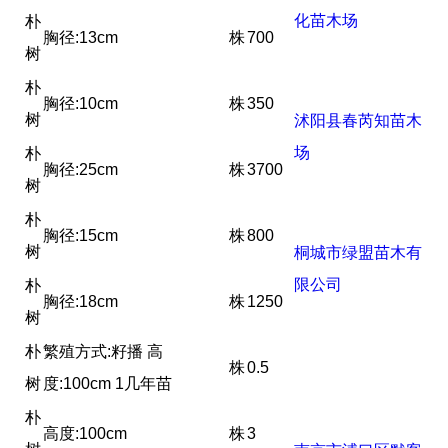
化苗木场
朴
胸径:13cm
株
700
树
朴
胸径:10cm
株
350
树
沭阳县春芮知苗木
场
朴
胸径:25cm
株
3700
树
朴
胸径:15cm
株
800
树
桐城市绿盟苗木有
限公司
朴
胸径:18cm
株
1250
树
朴
繁殖方式:籽播 高
株
0.5
树
度:100cm 1几年苗
朴
高度:100cm
株
3