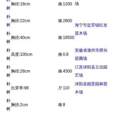
场
胸径:18cm
株
1200
树
朴
胸径:22cm
株
2800
树
海宁市盐官镇红友
苗木场
朴
胸径:40cm
株
18500
树
朴
安徽省滁州市舜兴
高度:100cm
株
0.8
树
苗圃场
朴
江苏沭阳县立信园
胸径:28cm
株
4500
树
艺场
朴
沭阳县靓景园林苗
出芽率:98
斤
110
树
木场
朴
胸径:2cm
株
8
树