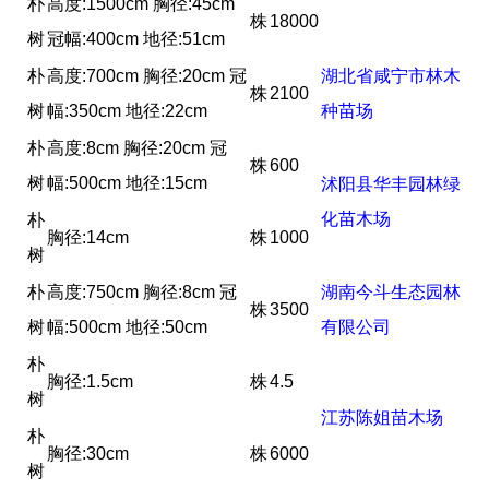
朴
高度:1500cm 胸径:45cm
株
18000
树
冠幅:400cm 地径:51cm
朴
高度:700cm 胸径:20cm 冠
湖北省咸宁市林木
株
2100
树
幅:350cm 地径:22cm
种苗场
朴
高度:8cm 胸径:20cm 冠
株
600
树
幅:500cm 地径:15cm
沭阳县华丰园林绿
化苗木场
朴
胸径:14cm
株
1000
树
朴
高度:750cm 胸径:8cm 冠
湖南今斗生态园林
株
3500
树
幅:500cm 地径:50cm
有限公司
朴
胸径:1.5cm
株
4.5
树
江苏陈姐苗木场
朴
胸径:30cm
株
6000
树