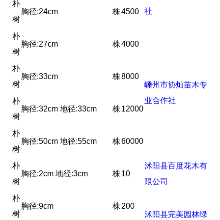
朴
社
胸径:24cm
株
4500
树
朴
胸径:27cm
株
4000
树
朴
胸径:33cm
株
8000
树
嵊州市协灿苗木专
业合作社
朴
胸径:32cm 地径:33cm
株
12000
树
朴
胸径:50cm 地径:55cm
株
60000
树
朴
沭阳县百度花木有
胸径:2cm 地径:3cm
株
10
树
限公司
朴
胸径:9cm
株
200
树
沭阳县完美园林绿