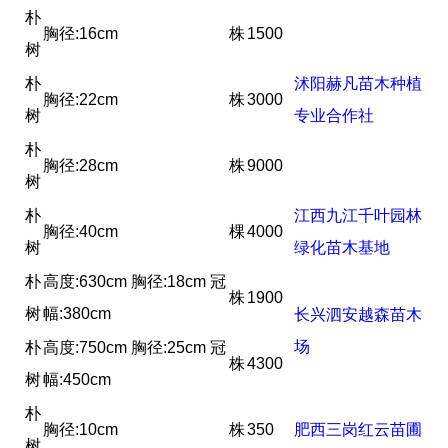
朴
胸径:16cm
株
1500
树
朴
沭阳赫凡苗木种植
胸径:22cm
株
3000
树
专业合作社
朴
胸径:28cm
株
9000
树
朴
江西九江千叶园林
胸径:40cm
棵
4000
树
绿化苗木基地
朴
高度:630cm 胸径:18cm 冠
株
1900
树
幅:380cm
长兴泗安越森苗木
场
朴
高度:750cm 胸径:25cm 冠
株
4300
树
幅:450cm
朴
胸径:10cm
株
350
肥西三岗红云苗圃
树