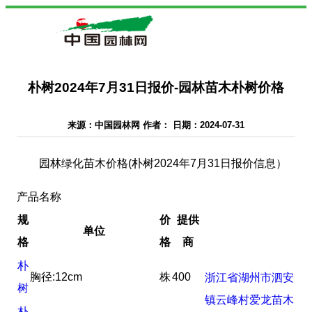
朴树2024年7月31日报价-园林苗木朴树价格
来源：中国园林网 作者： 日期：2024-07-31
园林绿化苗木价格(朴树2024年7月31日报价信息）
产品名称
规
价
提供
单位
格
格
商
朴
胸径:12cm
株
400
浙江省湖州市泗安
树
镇云峰村爱龙苗木
朴