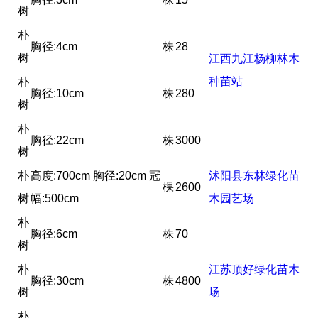
树
朴
胸径:4cm
株
28
树
江西九江杨柳林木
种苗站
朴
胸径:10cm
株
280
树
朴
胸径:22cm
株
3000
树
朴
高度:700cm 胸径:20cm 冠
沭阳县东林绿化苗
棵
2600
树
幅:500cm
木园艺场
朴
胸径:6cm
株
70
树
朴
江苏顶好绿化苗木
胸径:30cm
株
4800
树
场
朴