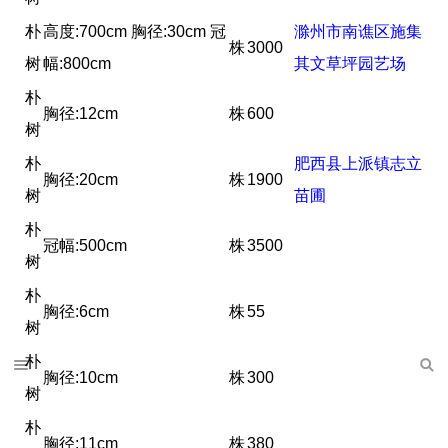
朴
高度:700cm 胸径:30cm 冠
滁州市南谯区施集
株
3000
树
幅:800cm
其文草坪园艺场
朴
胸径:12cm
株
600
树
朴
肥西县上派镇志立
胸径:20cm
株
1900
树
苗圃
朴
冠幅:500cm
株
3500
树
朴
胸径:6cm
株
55
树
朴
胸径:10cm
株
300
树
朴
胸径:11cm
株
380