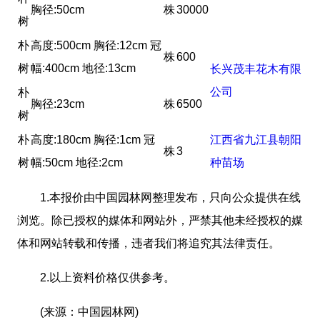
胸径:50cm
株
30000
树
朴
高度:500cm 胸径:12cm 冠
株
600
树
幅:400cm 地径:13cm
长兴茂丰花木有限
公司
朴
胸径:23cm
株
6500
树
朴
高度:180cm 胸径:1cm 冠
江西省九江县朝阳
株
3
树
幅:50cm 地径:2cm
种苗场
1.本报价由中国园林网整理发布，只向公众提供在线
浏览。除已授权的媒体和网站外，严禁其他未经授权的媒
体和网站转载和传播，违者我们将追究其法律责任。
2.以上资料价格仅供参考。
(来源：中国园林网)