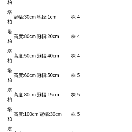
柏
塔
冠幅:30cm 地径:1cm
株
4
柏
塔
高度:80cm 冠幅:20cm
株
4
柏
塔
高度:50cm 冠幅:40cm
株
4
柏
塔
高度:60cm 冠幅:50cm
株
5
柏
塔
高度:80cm 冠幅:15cm
株
5
柏
塔
高度:100cm 冠幅:30cm
株
5
柏
塔