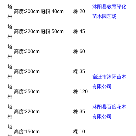
塔
沭阳县教育绿化
高度:200cm 冠幅:40cm
株
20
柏
苗木园艺场
塔
高度:220cm 冠幅:50cm
株
45
柏
塔
高度:300cm
株
60
柏
塔
高度:200cm
棵
35
柏
宿迁市沐阳苗木
有限公司
塔
高度:350cm
株
120
柏
塔
沭阳县百度花木
高度:220cm
株
35
柏
有限公司
塔
高度:150cm
棵
10