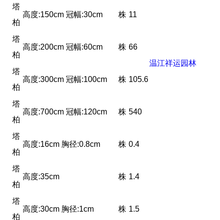
塔
高度:150cm 冠幅:30cm
株
11
柏
塔
高度:200cm 冠幅:60cm
株
66
柏
温江祥运园林
塔
高度:300cm 冠幅:100cm
株
105.6
柏
塔
高度:700cm 冠幅:120cm
株
540
柏
塔
高度:16cm 胸径:0.8cm
株
0.4
柏
塔
高度:35cm
株
1.4
柏
塔
高度:30cm 胸径:1cm
株
1.5
柏