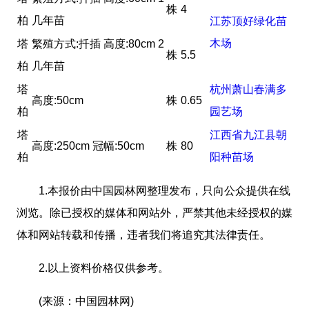
株
4
柏
几年苗
江苏顶好绿化苗
木场
塔
繁殖方式:扦插 高度:80cm 2
株
5.5
柏
几年苗
塔
杭州萧山春满多
高度:50cm
株
0.65
柏
园艺场
塔
江西省九江县朝
高度:250cm 冠幅:50cm
株
80
柏
阳种苗场
1.本报价由中国园林网整理发布，只向公众提供在线
浏览。除已授权的媒体和网站外，严禁其他未经授权的媒
体和网站转载和传播，违者我们将追究其法律责任。
2.以上资料价格仅供参考。
(来源：中国园林网)