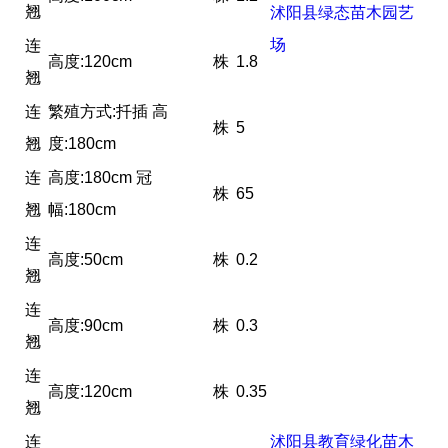
翘
沭阳县绿态苗木园艺
场
连
高度:120cm
株
1.8
翘
连
繁殖方式:扦插 高
株
5
翘
度:180cm
连
高度:180cm 冠
株
65
翘
幅:180cm
连
高度:50cm
株
0.2
翘
连
高度:90cm
株
0.3
翘
连
高度:120cm
株
0.35
翘
连
沭阳县教育绿化苗木