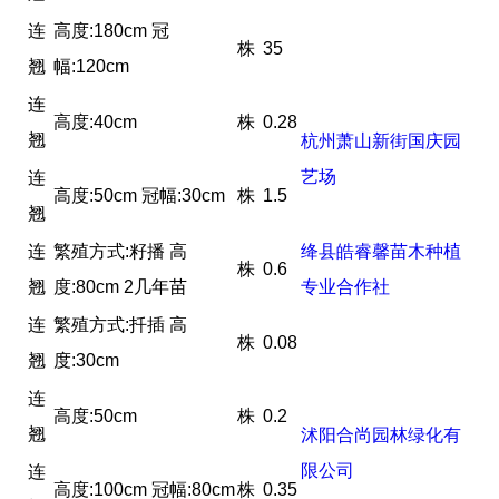
连
高度:180cm 冠
株
35
翘
幅:120cm
连
高度:40cm
株
0.28
翘
杭州萧山新街国庆园
艺场
连
高度:50cm 冠幅:30cm
株
1.5
翘
连
繁殖方式:籽播 高
绛县皓睿馨苗木种植
株
0.6
翘
度:80cm 2几年苗
专业合作社
连
繁殖方式:扦插 高
株
0.08
翘
度:30cm
连
高度:50cm
株
0.2
翘
沭阳合尚园林绿化有
限公司
连
高度:100cm 冠幅:80cm
株
0.35