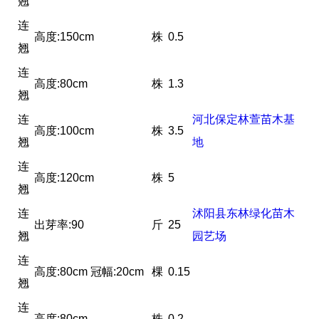
翘
连
高度:150cm
株
0.5
翘
连
高度:80cm
株
1.3
翘
连
河北保定林萱苗木基
高度:100cm
株
3.5
翘
地
连
高度:120cm
株
5
翘
连
沭阳县东林绿化苗木
出芽率:90
斤
25
翘
园艺场
连
高度:80cm 冠幅:20cm
棵
0.15
翘
连
高度:80cm
株
0.2