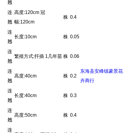
翘
连
高度:120cm 冠
株
0.4
翘
幅:120cm
连
长度:10cm
株
0.05
翘
连
繁殖方式:扦插 1几年苗
株
0.06
翘
连
东海县安峰镇豪景花
高度:40cm
株
0.2
翘
卉商行
连
长度:40cm
株
0.3
翘
连
高度:50cm
株
0.4
翘
连