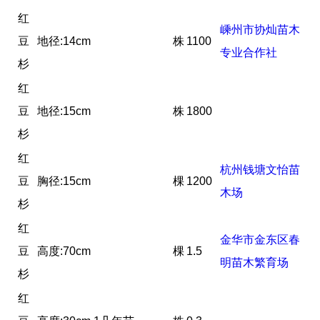
红
嵊州市协灿苗木
豆
地径:14cm
株
1100
专业合作社
杉
红
豆
地径:15cm
株
1800
杉
红
杭州钱塘文怡苗
豆
胸径:15cm
棵
1200
木场
杉
红
金华市金东区春
豆
高度:70cm
棵
1.5
明苗木繁育场
杉
红