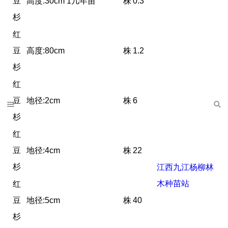
豆
高度:30cm 1几年苗
株
0.3
杉
红
豆
高度:80cm
株
1.2
杉
红
豆
地径:2cm
株
6
杉
红
豆
地径:4cm
株
22
杉
江西九江杨柳林
木种苗站
红
豆
地径:5cm
株
40
杉