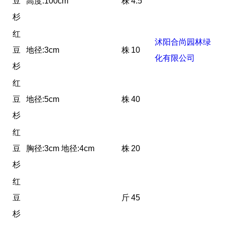
豆
高度:100cm
株
4.5
杉
红
沭阳合尚园林绿
豆
地径:3cm
株
10
化有限公司
杉
红
豆
地径:5cm
株
40
杉
红
豆
胸径:3cm 地径:4cm
株
20
杉
红
豆
斤
45
杉