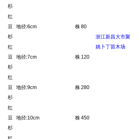
杉
红
豆
地径:6cm
株
80
杉
浙江新昌大市聚
姚卜丁苗木场
红
豆
地径:7cm
株
120
杉
红
豆
地径:9cm
株
280
杉
红
豆
地径:10cm
株
450
杉
红