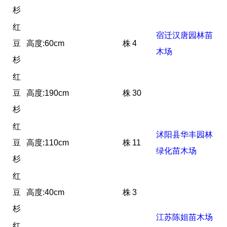
杉
红
宿迁汉唐园林苗
豆
高度:60cm
株
4
木场
杉
红
豆
高度:190cm
株
30
杉
红
沭阳县华丰园林
豆
高度:110cm
株
11
绿化苗木场
杉
红
豆
高度:40cm
株
3
杉
江苏陈姐苗木场
红