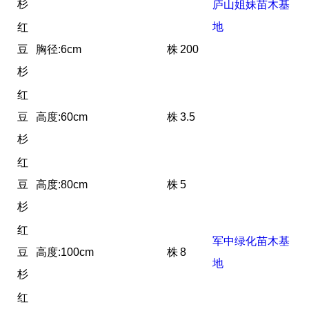
杉
庐山姐妹苗木基
地
红
豆
胸径:6cm
株
200
杉
红
豆
高度:60cm
株
3.5
杉
红
豆
高度:80cm
株
5
杉
红
军中绿化苗木基
豆
高度:100cm
株
8
地
杉
红