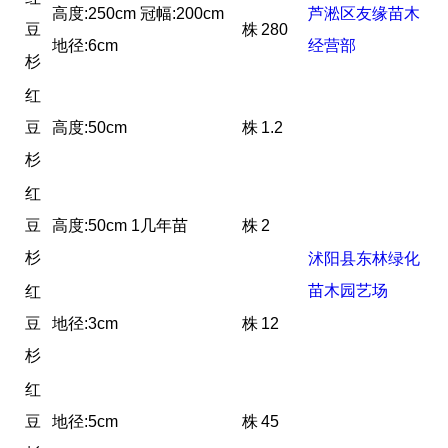
高度:250cm 冠幅:200cm
芦淞区友缘苗木
豆
株
280
地径:6cm
经营部
杉
红
豆
高度:50cm
株
1.2
杉
红
豆
高度:50cm 1几年苗
株
2
杉
沭阳县东林绿化
苗木园艺场
红
豆
地径:3cm
株
12
杉
红
豆
地径:5cm
株
45