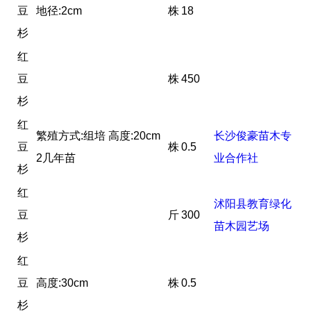
豆
地径:2cm
株
18
杉
红
豆
株
450
杉
红
繁殖方式:组培 高度:20cm
长沙俊豪苗木专
豆
株
0.5
2几年苗
业合作社
杉
红
沭阳县教育绿化
豆
斤
300
苗木园艺场
杉
红
豆
高度:30cm
株
0.5
杉