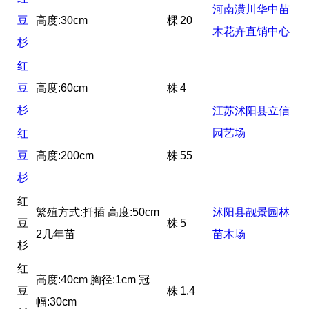
河南潢川华中苗
豆
高度:30cm
棵
20
木花卉直销中心
杉
红
豆
高度:60cm
株
4
杉
江苏沭阳县立信
园艺场
红
豆
高度:200cm
株
55
杉
红
繁殖方式:扦插 高度:50cm
沭阳县靓景园林
豆
株
5
2几年苗
苗木场
杉
红
高度:40cm 胸径:1cm 冠
豆
株
1.4
幅:30cm