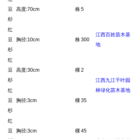
豆
高度:70cm
株
5
杉
红
江西百姓苗木基
豆
胸径:10cm
株
300
地
杉
红
豆
高度:30cm
棵
2
杉
江西九江千叶园
林绿化苗木基地
红
豆
胸径:3cm
棵
35
杉
红
豆
胸径:3cm
棵
45