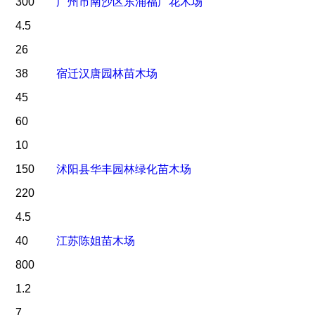
300
广州市南沙区东涌福广花木场
4.5
26
38
宿迁汉唐园林苗木场
45
60
10
150
沭阳县华丰园林绿化苗木场
220
4.5
40
江苏陈姐苗木场
800
1.2
7