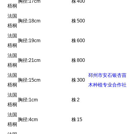
胸径:17cm
株
400
梧桐
法国
胸径:18cm
株
500
梧桐
法国
胸径:19cm
株
600
梧桐
法国
胸径:21cm
株
800
梧桐
法国
邳州市安石银杏苗
胸径:15cm
株
300
梧桐
木种植专业合作社
法国
胸径:1cm
株
2
梧桐
法国
胸径:4cm
株
15
梧桐