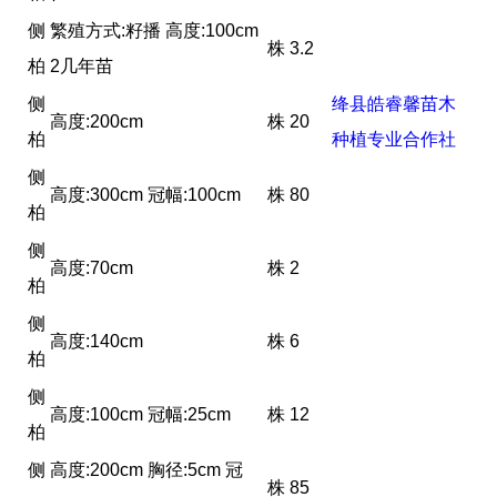
侧
繁殖方式:籽播 高度:100cm
株
3.2
柏
2几年苗
侧
绛县皓睿馨苗木
高度:200cm
株
20
柏
种植专业合作社
侧
高度:300cm 冠幅:100cm
株
80
柏
侧
高度:70cm
株
2
柏
侧
高度:140cm
株
6
柏
侧
高度:100cm 冠幅:25cm
株
12
柏
侧
高度:200cm 胸径:5cm 冠
株
85