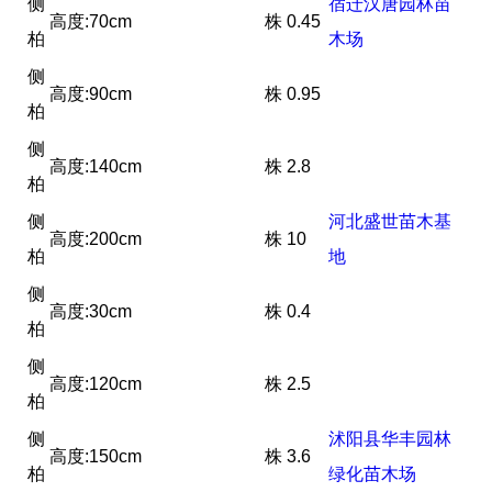
侧
宿迁汉唐园林苗
高度:70cm
株
0.45
柏
木场
侧
高度:90cm
株
0.95
柏
侧
高度:140cm
株
2.8
柏
侧
河北盛世苗木基
高度:200cm
株
10
柏
地
侧
高度:30cm
株
0.4
柏
侧
高度:120cm
株
2.5
柏
侧
沭阳县华丰园林
高度:150cm
株
3.6
柏
绿化苗木场