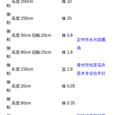
高度:200cm
株
10
柏
侧
高度:250cm
株
25
柏
侧
高度:50cm 冠幅:20cm
株
0.8
柏
定州市永兴苗圃
场
侧
高度:80cm 冠幅:25cm
株
1.8
柏
侧
青州市恒景花卉
长度:150cm
盆
1.8
柏
苗木专业合作社
侧
高度:20cm
株
0.05
柏
侧
高度:60cm
株
0.35
柏