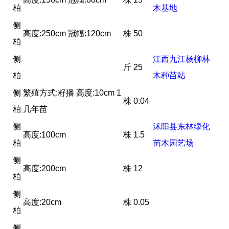
柏
木基地
侧
高度:250cm 冠幅:120cm
株
50
柏
侧
江西九江杨柳林
斤
25
柏
木种苗站
侧
繁殖方式:籽播 高度:10cm 1
株
0.04
柏
几年苗
侧
沭阳县东林绿化
高度:100cm
株
1.5
柏
苗木园艺场
侧
高度:200cm
株
12
柏
侧
高度:20cm
株
0.05
柏
侧