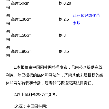
高度:50cm
株
0.28
柏
侧
江苏顶好绿化苗
高度:130cm
株
2.5
柏
木场
侧
高度:150cm
株
3
柏
侧
高度:180cm
株
3.5
柏
1.本报价由中国园林网整理发布，只向公众提供在线
浏览。除已授权的媒体和网站外，严禁其他未经授权的媒
体和网站转载和传播，违者我们将追究其法律责任。
2.以上资料价格仅供参考。
(来源：中国园林网)