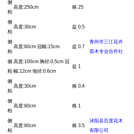
侧
高度:250cm
株
25
柏
侧
高度:30cm
盆
0.5
柏
侧
青州市三江花卉
高度:60cm 冠幅:15cm
盆
0.7
柏
苗木专业合作社
侧
高度:100cm 胸径:0.5cm 冠
盆
1
柏
幅:12cm 地径:0.6cm
侧
高度:30cm
株
0.4
柏
侧
高度:60cm
株
1
柏
侧
沭阳县百度花木
高度:80cm
株
3.5
柏
有限公司