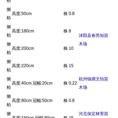
柏
侧
高度:50cm
株
0.8
柏
侧
高度:180cm
株
8
柏
沭阳县春芮知苗
木场
侧
高度:200cm
株
10
柏
侧
高度:220cm
株
15
柏
侧
杭州钱塘文怡苗
高度:40cm 冠幅:20cm
株
0.22
柏
木场
侧
高度:80cm 冠幅:50cm
株
0.8
柏
侧
河北保定林萱苗
高度:150cm 冠幅:80cm
株
15