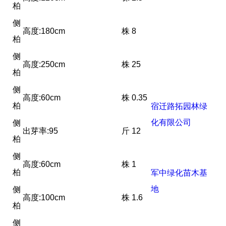
柏
侧
高度:180cm
株
8
柏
侧
高度:250cm
株
25
柏
侧
高度:60cm
株
0.35
柏
宿迁路拓园林绿
化有限公司
侧
出芽率:95
斤
12
柏
侧
高度:60cm
株
1
柏
军中绿化苗木基
地
侧
高度:100cm
株
1.6
柏
侧