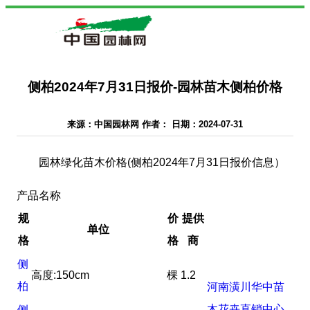
侧柏2024年7月31日报价-园林苗木侧柏价格
来源：中国园林网 作者： 日期：2024-07-31
园林绿化苗木价格(侧柏2024年7月31日报价信息）
产品名称
规
价
提供
单位
格
格
商
侧
高度:150cm
棵
1.2
柏
河南潢川华中苗
木花卉直销中心
侧