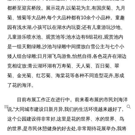
都桥至迎宾桥段。展示花卉,以菊花为主,有国庆菊、九月
菊、雏菊等大品种,每个大品种都有10余个小品种。童趣
园有浅水湖,小孩可以在湖水内玩耍;还有儿童游玩沙地、
儿童游乐喷水池、观赏池等;池水边有6组花柱,观赏池内
是一组天鹅绿雕,沙池与绿雕中间摆放白雪公主与七个小
矮人组合绿雕;日月湖飞鸟游鱼,怡然自得,各色花卉在湖边
竞相绽放;青云湖环湖有万寿菊、天人菊、百日菊、翠
菊、金光菊、红芯菊、海棠花等各种不同造型花卉,形成
了花的海洋。
目前布展工作正在进行中。前来看布展的市民刘海洋
说,“大同城市建设日新月异,我们的生活环境越来越好了,
这个公园建设得非常好,这里是花的世界、水的世界、鸟
的世界,是市民休憩健身的好去处,非常期待花展举办,我将