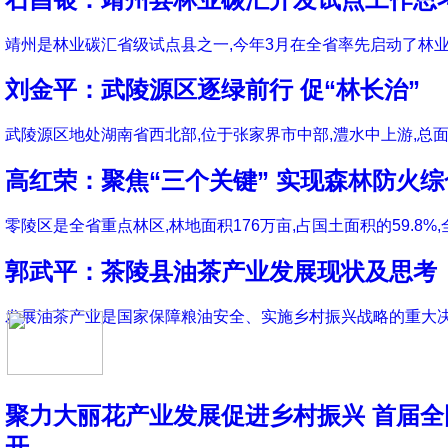
靖州是林业碳汇省级试点县之一,今年3月在全省率先启动了林业
刘金平：武陵源区逐绿前行 促“林长治”
武陵源区地处湖南省西北部,位于张家界市中部,澧水中上游,总面积3
高红荣：聚焦“三个关键” 实现森林防火
零陵区是全省重点林区,林地面积176万亩,占国土面积的59.8%,
郭武平：茶陵县油茶产业发展现状及思考
发展油茶产业是国家保障粮油安全、实施乡村振兴战略的重大决
聚力大丽花产业发展促进乡村振兴 首届
开