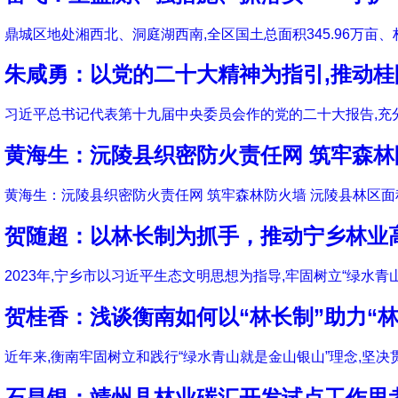
鼎城区地处湘西北、洞庭湖西南,全区国土总面积345.96万亩、林
朱咸勇：以党的二十大精神为指引,推动
习近平总书记代表第十九届中央委员会作的党的二十大报告,充
黄海生：沅陵县织密防火责任网 筑牢森林
黄海生：沅陵县织密防火责任网 筑牢森林防火墙 沅陵县林区面
贺随超：以林长制为抓手，推动宁乡林业
2023年,宁乡市以习近平生态文明思想为指导,牢固树立“绿水青
贺桂香：浅谈衡南如何以“林长制”助力“林
近年来,衡南牢固树立和践行“绿水青山就是金山银山”理念,坚
石昌银：靖州县林业碳汇开发试点工作思