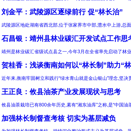
刘金平：武陵源区逐绿前行 促“林长治”
武陵源区地处湖南省西北部,位于张家界市中部,澧水中上游,总面积3
石昌银：靖州县林业碳汇开发试点工作思
靖州是林业碳汇省级试点县之一,今年3月在全省率先启动了林业
贺桂香：浅谈衡南如何以“林长制”助力“林
近年来,衡南牢固树立和践行“绿水青山就是金山银山”理念,坚
王正良：攸县油茶产业发展现状与思考
攸县油茶栽培已有800余年历史,素有“湘东油库”之称,是“中国
加强林长制督查考核 切实为基层减负