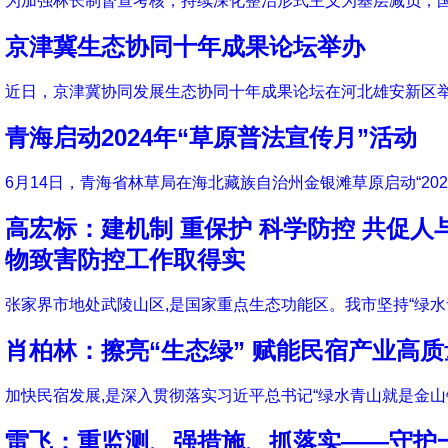
为加强林长制督查考核，持续深化整治形式主义为基层减负，
京津冀生态协同十年成果论坛举办
近日，京津冀协同发展生态协同十年成果论坛在河北雄安新区
青海启动2024年“草原普法宣传月”活动
6月14日，青海省林草局在海北藏族自治州金银滩草原启动“20
高宏标：建机制 重保护 科学防控 共促
物致害防控工作取得实
张家界市地处武陵山区,是国家重点生态功能区。我市坚持“绿水
肖柏林：擦亮“生态绿” 赋能民宿产业高
加快民宿发展,是深入贯彻落实习近平总书记“绿水青山就是金山
雷飞：重监测、强措施、抓落实——守护一