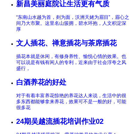
新昌美丽庭院让生活更有气质
“东南山水越为首，剡为面，沃洲天姥为眉目”，眉心之
间乃大市聚。这里名山簇拥，碧水环抱，人文积淀深
厚
文人插花、禅意插花与茶席插花
插花本就是休闲，有修身养性、愉悦心情的效果。也
可以说是有钱有闲人的专利，近来由于社会浮夸之风
盛行，
白酒养花的好处
对于有着丰富养花惊艳的养花达人来说，生活中的很
多东西都能够拿来养花，效果可不是一般的好，可能
很多花
24期吴越流插花培训作业02