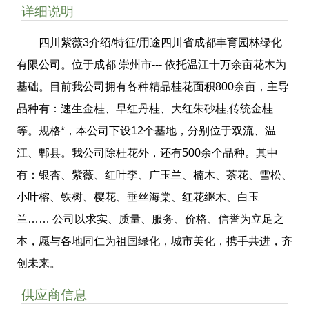
详细说明
四川紫薇3介绍/特征/用途四川省成都丰育园林绿化
有限公司。位于成都 崇州市--- 依托温江十万余亩花木为
基础。目前我公司拥有各种精品桂花面积800余亩，主导
品种有：速生金桂、早红丹桂、大红朱砂桂,传统金桂
等。规格*，本公司下设12个基地，分别位于双流、温
江、郫县。我公司除桂花外，还有500余个品种。其中
有：银杏、紫薇、红叶李、广玉兰、楠木、茶花、雪松、
小叶榕、铁树、樱花、垂丝海棠、红花继木、白玉
兰…… 公司以求实、质量、服务、价格、信誉为立足之
本，愿与各地同仁为祖国绿化，城市美化，携手共进，齐
创未来。
供应商信息