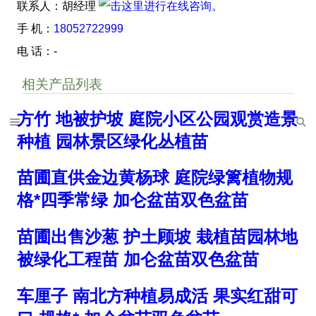
联系人：胡经理
手 机：
18052722999
电 话：-
相关产品列表
方竹 地被护坡 庭院小区公园观赏造景
种植 园林景区绿化丛植苗
苗圃直供金边黄杨球 庭院绿篱植物规
格*四季常绿 加仑盆苗双色盆苗
苗圃出售沙葱 护土顾坡 栽植苗园林地
被绿化工程苗 加仑盆苗双色盆苗
车厘子 南北方种植易成活 果实红甜可