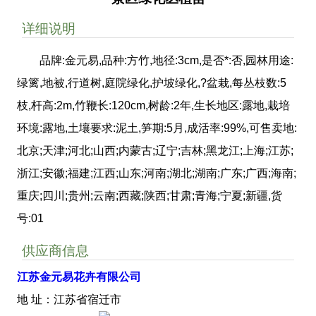
详细说明
品牌:金元易,品种:方竹,地径:3cm,是否*:否,园林用途:
绿篱,地被,行道树,庭院绿化,护坡绿化,?盆栽,每丛枝数:5
枝,杆高:2m,竹鞭长:120cm,树龄:2年,生长地区:露地,栽培
环境:露地,土壤要求:泥土,笋期:5月,成活率:99%,可售卖地:
北京;天津;河北;山西;内蒙古;辽宁;吉林;黑龙江;上海;江苏;
浙江;安徽;福建;江西;山东;河南;湖北;湖南;广东;广西;海南;
重庆;四川;贵州;云南;西藏;陕西;甘肃;青海;宁夏;新疆,货
号:01
供应商信息
江苏金元易花卉有限公司
地 址：江苏省宿迁市