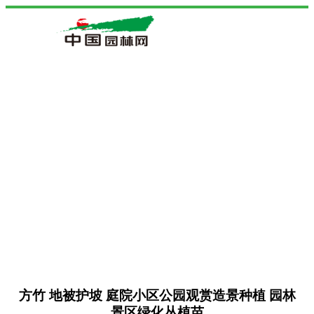
方竹 地被护坡 庭院小区公园观赏造景种植 园林
景区绿化丛植苗