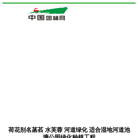
荷花别名菡萏 水芙蓉 河道绿化 适合湿地河道池
塘公园绿化种植工程