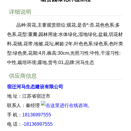
详细说明
品种:荷花,主要观赏部位:观花,是否*:否,花色色系:多
色系,花型:重瓣,园林用途:水体绿化,湿地绿化,盆栽,切花材
料,花镜,花带,地被,花坛,树龄:2年,叶色色系:绿色系,色叶类
型:绿色类,花期:4月,株高:30cm,光照习性:中性,干湿习性:
中性,栽培环境:露地,货号:01,品牌:河马生态
供应商信息
宿迁河马生态建设有限公司
地 址：江苏省宿迁市
联系人：秦经理
手 机：
18136997555
电 话：
-18136997555