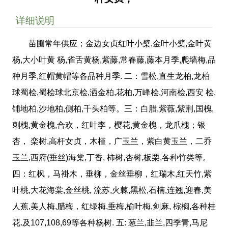
详细说明
苗圃常年供应；金边女贞红叶小檗,金叶小檗,金叶黄
杨,大小叶黄 杨,雀舌黄杨,紫藤,常春藤,藤本月季,爬墙梅,品
种月季,红帽黄帽等各品种月季. 二：雪松,直生龙柏,龙柏
球蜀桧,蜀桧球北京桧,洒金柏,花柏,万峰桧,河南桧,西安 桧,
铺地柏,沙地柏,侧柏,千头柏等。三：白腊,紫薇,紫荆,国槐,
刺槐,黄金槐,合欢，红叶李，樱花,黄金槐，龙爪槐；银
杏， 栾树,高杆女贞，木槿，广玉兰，紫白黄玉兰，二乔
玉兰,西府(垂丝)海棠,丁香, 柿树,杏树,板栗,各种竹类等。
四：红枫，马褂木，垂柳，金丝垂柳，红瑞木,红天竹,紫
叶桃,大花海棠,金丝桃, 流苏,火棘,黑松,石楠,连翘,迎春,美
人蕉,美人梅,腊梅，红绿梅,垂梅,榆叶梅,剑麻, 棕榈,各种桂
花.及107,108,69等各种杨树. 五: 葱兰,韭兰,四季青,马尼