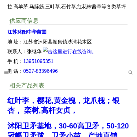
拉,高羊茅,马蹄筋,三叶草,石竹草,红花榨酱草等各类草坪
供应商信息
江苏沭阳中华苗圃
地 址：江苏省沭阳县颜集镇沙湾花木区
联系人：张继华
手 机：
13951095351
电 话：
0527-83396496
相关产品列表
红叶李，樱花,黄金槐，龙爪槐；银
杏， 栾树,高杆女贞，
沭阳卫矛基地，30-60高卫矛，50-120
冠幅卫矛球，卫矛小苗，产地直销