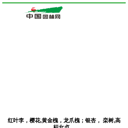
红叶李，樱花,黄金槐，龙爪槐；银杏， 栾树,高
杆女贞，