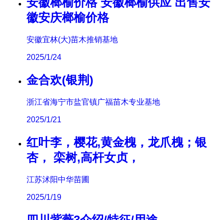
安徽榔榆价格 安徽榔榆供应 出售安
徽安庆榔榆价格
安徽宜林(大)苗木推销基地
2025/1/24
金合欢(银荆)
浙江省海宁市盐官镇广福苗木专业基地
2025/1/21
红叶李，樱花,黄金槐，龙爪槐；银
杏， 栾树,高杆女贞，
江苏沭阳中华苗圃
2025/1/19
四川紫薇3介绍/特征/用途