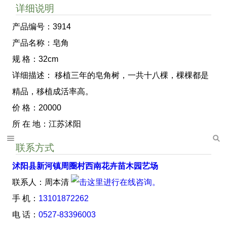
详细说明
产品编号：3914
产品名称：皂角
规 格：32cm
详细描述： 移植三年的皂角树，一共十八棵，棵棵都是
精品，移植成活率高。
价 格：20000
所 在 地：江苏沭阳
联系方式
沭阳县新河镇周圈村西南花卉苗木园艺场
联系人：周本清
手 机：
13101872262
电 话：
0527-83396003