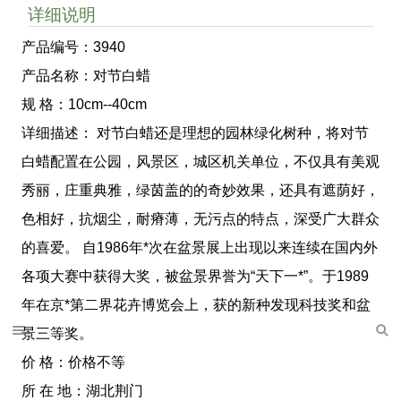
详细说明
产品编号：3940
产品名称：对节白蜡
规 格：10cm--40cm
详细描述： 对节白蜡还是理想的园林绿化树种，将对节
白蜡配置在公园，风景区，城区机关单位，不仅具有美观
秀丽，庄重典雅，绿茵盖的的奇妙效果，还具有遮荫好，
色相好，抗烟尘，耐瘠薄，无污点的特点，深受广大群众
的喜爱。 自1986年*次在盆景展上出现以来连续在国内外
各项大赛中获得大奖，被盆景界誉为“天下一*”。于1989
年在京*第二界花卉博览会上，获的新种发现科技奖和盆
景三等奖。
价 格：价格不等
所 在 地：湖北荆门