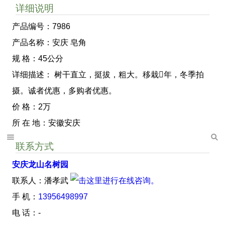
详细说明
产品编号：7986
产品名称：安庆 皂角
规 格：45公分
详细描述： 树干直立，挺拔，粗大。移栽年，冬季拍
摄。诚者优惠，多购者优惠。
价 格：2万
所 在 地：安徽安庆
联系方式
安庆龙山名树园
联系人：潘孝武
手 机：
13956498997
电 话：-