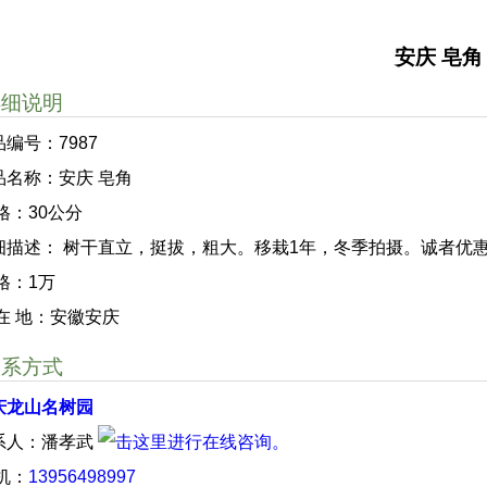
安庆 皂角
详细说明
品编号：7987
品名称：安庆 皂角
格：30公分
细描述： 树干直立，挺拔，粗大。移栽1年，冬季拍摄。诚者优
 格：1万
 在 地：安徽安庆
联系方式
庆龙山名树园
系人：潘孝武
 机：
13956498997