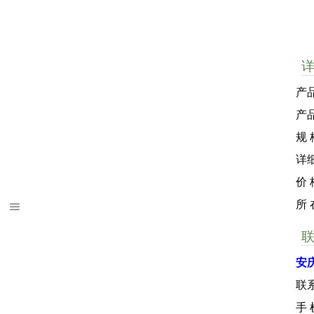
产
产
规 
详
价
所
安
联
手