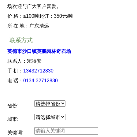
场欢迎与广大客户喜爱。
价 格：≥100吨起订：350元/吨
所 在 地：广东清远
联系方式
英德市沙口镇英鹏园林奇石场
联系人：宋得安
手 机：
13432712830
电 话：
0134-32712830
省份:
城市:
关键词: