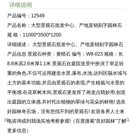
详细说明
产品编号：12549
产品名称：大型景观石批发中心、产地直销刻字园林石
规 格：11000*3500*1200
详细描述： 大型景观石批发中心、产地直销刻字园林石
产品信息 景观石种类：黄蜡石 编号：W8-023 规格：长
8.8米高2.6米厚1.1米 景观石在庭院造景中扮演了举足轻
重的角色,不仅可运用建造水景,瀑布,水池,达到区隔水域与
土方的基本功能,并且由景观石的表现,产生植栽与水景的
平衡感:在花草树木间,景观石更发挥了画龙点睛妙用,创造
出庭园的立体感,并衬托出植物的翠绿与花朵的鲜艳! 选良
好园林奇石场，没有您找不到的景观石! 欢迎各界人士来
电咨询或到我场实地考察参观!（百度搜索“良好园林”了解
更多信息）