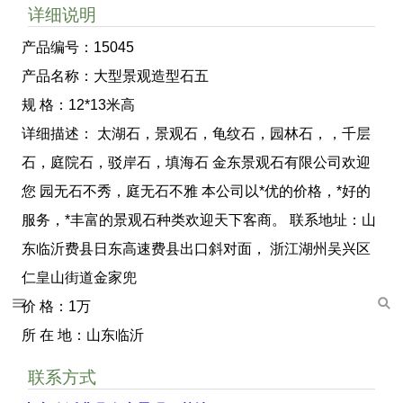
详细说明
产品编号：15045
产品名称：大型景观造型石五
规 格：12*13米高
详细描述： 太湖石，景观石，龟纹石，园林石，，千层
石，庭院石，驳岸石，填海石 金东景观石有限公司欢迎
您 园无石不秀，庭无石不雅 本公司以*优的价格，*好的
服务，*丰富的景观石种类欢迎天下客商。 联系地址：山
东临沂费县日东高速费县出口斜对面， 浙江湖州吴兴区
仁皇山街道金家兜
价 格：1万
所 在 地：山东临沂
联系方式