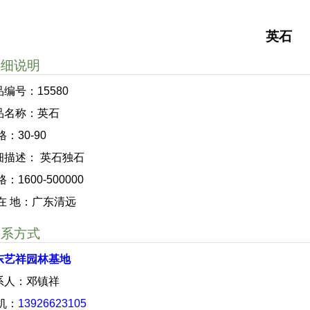
英石
详细说明
编号：15580
品名称：英石
格：30-90
细描述： 英石独石
格：1600-500000
 在 地：广东清远
联系方式
东艺祥园林基地
系人：邓镇祥
 机：
13926623105