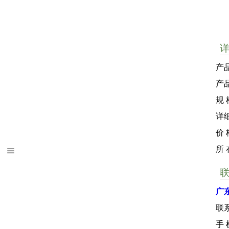
产品
产
规 
详
价 
所
广
联
手