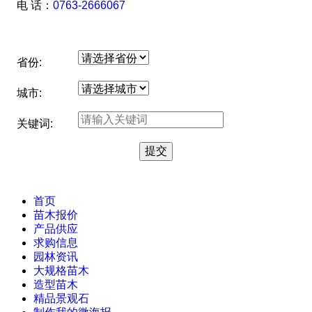
电 话：
0763-2666067
省份:
城市:
关键词:
首页
苗木报价
产品供应
求购信息
园林资讯
大规格苗木
造型苗木
精品景观石