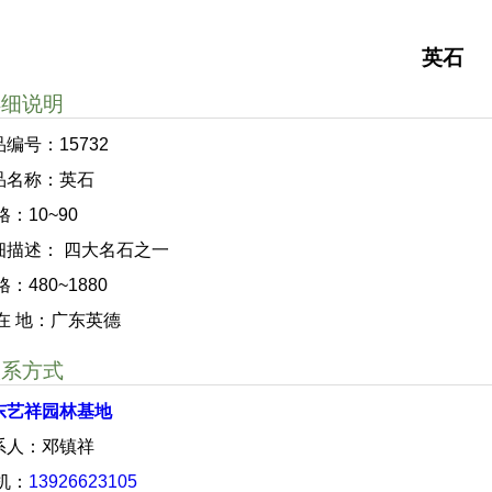
英石
详细说明
编号：15732
品名称：英石
格：10~90
细描述： 四大名石之一
格：480~1880
 在 地：广东英德
联系方式
东艺祥园林基地
系人：邓镇祥
 机：
13926623105