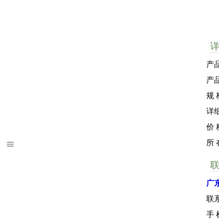
产品
产
规 
详
价 
所
广
联
手