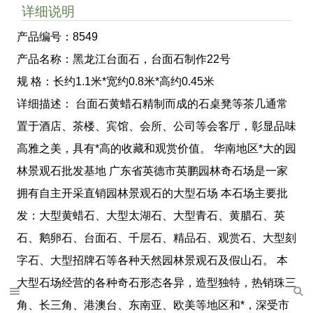
详细说明
产品编号：8549
产品名称：黑龙江台面石，台面石制作22号
规 格：长约1.1米*宽约0.8米*高约0.45米
详细描述： 台面石黄蜡石精制而成的石桌凳等茶几通常
置于酒店、茶楼、宾馆、会所、公司等会客厅，彰显品味
高雅之美，具有*高的收藏和观赏价值。 华南地区*大的园
林景观石批发基地 广东省英德市英鹏园林奇石场是一家
拥有自主开采直销园林景观石的大型石场 本石场主要批
发：大型黄蜡石、大型太湖石、大型青石、黄腊石、英
石、鹅卵石、台面石、千层石、精品石、观赏石、大型刻
字石、大型招牌石等各种天然园林景观石及假山石。 本
大型石场经营的各种奇石形态各异，造型独特，热销珠三
角、长三角、港澳台、东南亚、欧美等地区和*，深受市