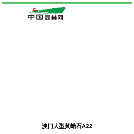
澳门大型黄蜡石A22