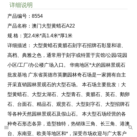
详细说明
产品编号：8554
产品名称：澳门大型黄蜡石A22
规 格：宽2.4米*高1.4米*厚1米
详细描述： 大型黄蜡石黄腊石刻字石招牌石彰显和谐、
高档、典雅之色，通常用于刻字或特置于宾馆/公园/花园
小区/工厂/办公楼广场入口。 华南地区*大的园林景观石
批发基地 广东省英德市英鹏园林奇石场是一家拥有自主
开采直销园林景观石的大型石场。 本石场主要批发：大
型黄蜡石、大型太湖石、大型青石、黄腊石、英石、鹅卵
石、台面石、精品石、观赏石、大型刻字石、大型招牌石
等各种天然园林景观石及假山石。 本大型石场经营的各
种奇石形态各异，造型独特，热销珠三角、长三角、港澳
台、东南亚、欧美等地区和*，深受市场欢迎与广大客户