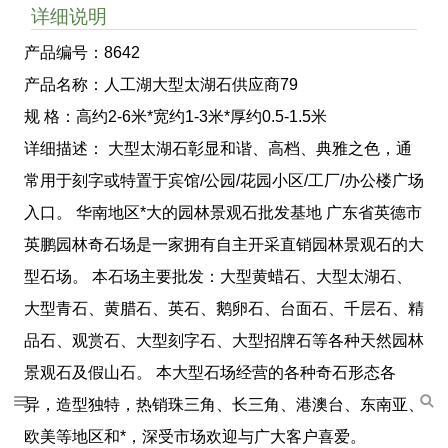
详细说明
产品编号：8642
产品名称：人工湖大型太湖石供应商79
规 格：高约2-6米*宽约1-3米*厚约0.5-1.5米
详细描述： 大型太湖石彰显和谐、高档、典雅之色，通
常用于刻字或特置于宾馆/公园/花园小区/工厂/办公楼广场
入口。 华南地区*大的园林景观石批发基地 广东省英德市
英鹏园林奇石场是一家拥有自主开采直销园林景观石的大
型石场。 本石场主要批发：大型黄蜡石、大型太湖石、
大型青石、黄腊石、英石、鹅卵石、台面石、千层石、精
品石、观赏石、大型刻字石、大型招牌石等各种天然园林
景观石及假山石。 本大型石场经营的各种奇石形态各
异，造型独特，热销珠三角、长三角、港澳台、东南亚、
欧美等地区和*，深受市场欢迎与广大客户喜爱。