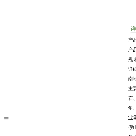
产
产
规 
详
南
主
石
角
业
假