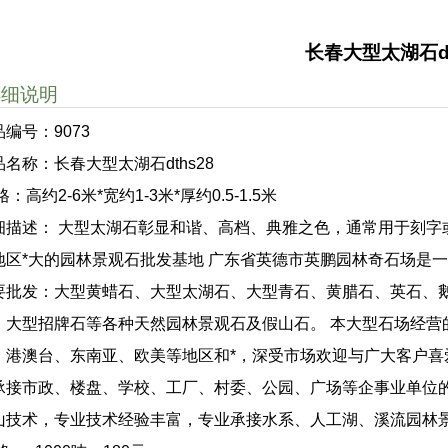
长春大型太湖石dt
详细说明
品编号：9073
品名称：长春大型太湖石dths28
格：高约2-6米*宽约1-3米*厚约0.5-1.5米
细描述： 大型太湖石彰显和谐、高档、典雅之色，通常用于刻字或特
地区*大的园林景观石批发基地 广东省英德市英鹏园林奇石场是
要批发：大型黄蜡石、大型太湖石、大型青石、黄腊石、英石、
、大型招牌石等各种天然园林景观石及假山石。 本大型石场经营
、港澳台、东南亚、欧美等地区和*，深受市场欢迎与广大客户喜
承接市政、楼盘、学校、工厂、村委、公园、广场等企事业单位
山技术，专业技术经验丰富，专业承接水系、人工湖、溪流园林