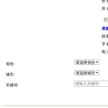
价 
所
英
联
手
电
省份:
城市:
关键词: