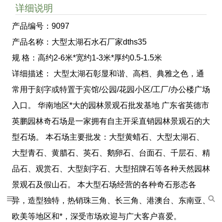
详细说明
产品编号：9097
产品名称：大型太湖石水石厂家dths35
规 格：高约2-6米*宽约1-3米*厚约0.5-1.5米
详细描述： 大型太湖石彰显和谐、高档、典雅之色，通
常用于刻字或特置于宾馆/公园/花园小区/工厂/办公楼广场
入口。 华南地区*大的园林景观石批发基地 广东省英德市
英鹏园林奇石场是一家拥有自主开采直销园林景观石的大
型石场。 本石场主要批发：大型黄蜡石、大型太湖石、
大型青石、黄腊石、英石、鹅卵石、台面石、千层石、精
品石、观赏石、大型刻字石、大型招牌石等各种天然园林
景观石及假山石。 本大型石场经营的各种奇石形态各
异，造型独特，热销珠三角、长三角、港澳台、东南亚、
欧美等地区和*，深受市场欢迎与广大客户喜爱。