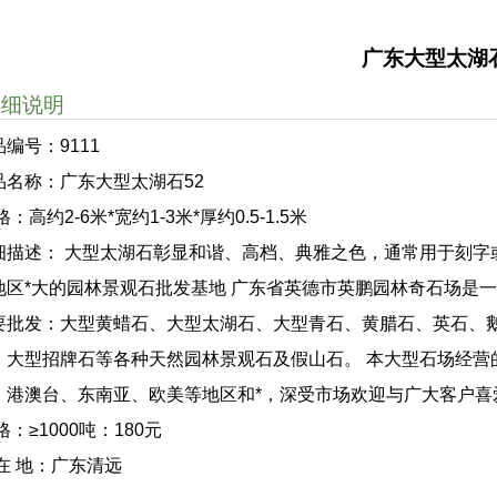
广东大型太湖石
详细说明
品编号：9111
品名称：广东大型太湖石52
格：高约2-6米*宽约1-3米*厚约0.5-1.5米
细描述： 大型太湖石彰显和谐、高档、典雅之色，通常用于刻字或特
地区*大的园林景观石批发基地 广东省英德市英鹏园林奇石场是
要批发：大型黄蜡石、大型太湖石、大型青石、黄腊石、英石、
、大型招牌石等各种天然园林景观石及假山石。 本大型石场经营
、港澳台、东南亚、欧美等地区和*，深受市场欢迎与广大客户喜
格：≥1000吨：180元
 在 地：广东清远