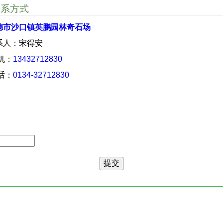
联系方式
德市沙口镇英鹏园林奇石场
系人：宋得安
 机：
13432712830
 话：
0134-32712830