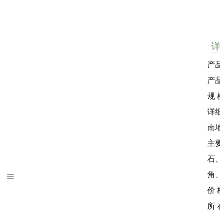
产
产
规 
详
南
主
石
角
价 
所