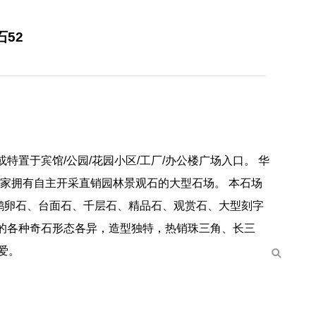
52
置于宾馆/公园/花园小区/工厂/办公楼广场入口。 华
一家拥有自主开采直销园林景观石的大型石场。 本石场
鹅卵石、台面石、千层石、精品石、观赏石、大型刻字
的各种奇石形态各异，造型独特，热销珠三角、长三
爱。