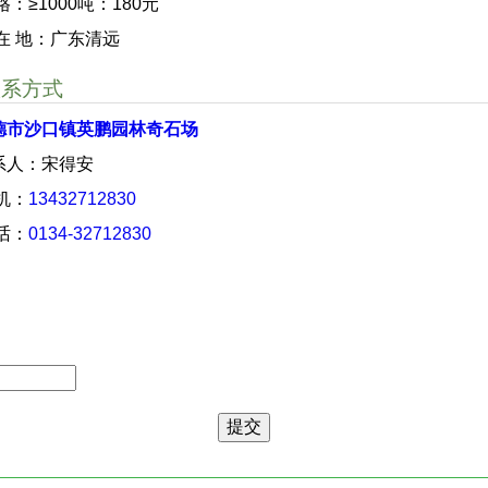
格：≥1000吨：180元
 在 地：广东清远
联系方式
德市沙口镇英鹏园林奇石场
系人：宋得安
 机：
13432712830
 话：
0134-32712830