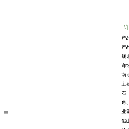
产
产
规 
详
南
主
石
角
业
假