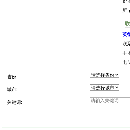
价 
所
英
联
手
电
省份:
城市:
关键词: