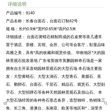
详细说明
产品编号：9140
产品名称：长春台面石，台面石订制42号
规 格：长约0.9米*宽约0.65米*高约0.5米
详细描述： 台面石黄蜡石精制而成的石桌凳等茶几通常
置于酒店、茶楼、宾馆、会所、公司等会客厅，彰显品味
高雅之美，具有*高的收藏和观赏价值。 华南地区*大的园
林景观石批发基地 广东省英德市英鹏园林奇石场是一家
拥有自主开采直销园林景观石的大型石场 本石场主要批
发：大型黄蜡石、大型太湖石、大型青石、黄腊石、英
石、鹅卵石、台面石、千层石、精品石、观赏石、大型刻
字石、大型招牌石等各种天然园林景观石及假山石。 本
大型石场经营的各种奇石形态各异，造型独特，热销珠三
角、长三角、港澳台、东南亚、欧美等地区和*，深受市